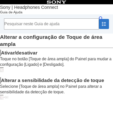
Índice
Sony | Headphones Connect
Guia de Ajuda
Início
Introdução
Como usar
Sobre o Painel “
Sony | Headphones Connect
”
Funções exibidas na guia [Status]
Alterar a configuração de
Toque de área
Funções exibidas na guia [Som]
ampla
Funções exibidas na guia [Sistema]
Habilitar uma conexão multiponto (
Conectar a
Ativar/desativar
2 disp. simultaneamente
)
Toque no botão [
Toque de área ampla
] do Painel para mudar a
Alterar a configuração do Assistente de voz
configuração [
Ligado
] e [
Desligado
].
Ativar/desativar a configuração de ativação
do
Amazon Alexa
com a sua voz (
Ativar o
assistente de voz com a sua voz
)
Alterar a sensibilidade da detecção de toque
Ajustar o volume automaticamente de acordo
Selecione [
Toque de área ampla
] no Painel para alterar a
com o som ambiente (
Controle de volume
sensibilidade da detecção de toque.
adaptativo
)
Alterar a função do botão ou do sensor de
toque
Alterar a função da operação de toque