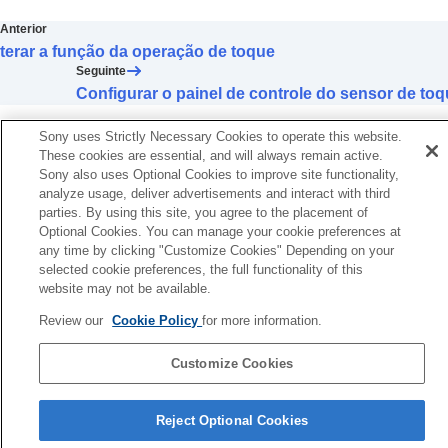
Alterar a configuração de
Toque de área
ampla
Anterior
Configurar o painel de controle do sensor de
terar a função da operação de toque
toque
Seguinte
Alterar o
Ajuste de operação de [Controle
Configurar o painel de controle do sensor de to
som ambiente]
Alterar o serviço atribuído ao
Quick Access
Sony uses Strictly Necessary Cookies to operate this website.
Alterar a configuração de prioridade da
These cookies are essential, and will always remain active.
conexão
BLUETOOTH
(
LE Audio
) (
Qualidade
Sony also uses Optional Cookies to improve site functionality,
analyze usage, deliver advertisements and interact with third
da conexão LE Audio
)
parties. By using this site, you agree to the placement of
Habilitar o controle de fones de ouvido
Optional Cookies. You can manage your cookie preferences at
através do movimento de sim e não com a
any time by clicking "Customize Cookies" Depending on your
cabeça (
Gestos de cabeça
)
selected cookie preferences, the full functionality of this
Configurar uma conexão
LE Audio
para os
website may not be available.
fones de ouvido
Determinar o tamanho ideal das pontas
Review our
Cookie Policy
for more information.
auriculares
Configurando a energia para desligar
Customize Cookies
automaticamente (
Desligamento Automático
)
Página de seleção de idioma
Pausar a reprodução da música quando os
Reject Optional Cookies
fones de ouvido são retirados (
Pausa quando
4-730-255-66(1)
fones ouvido são retirad.
)