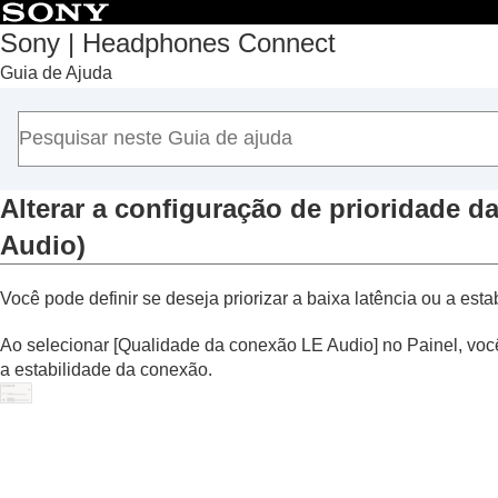
Sony | Headphones Connect
Guia de Ajuda
Início
Introdução
Como usar
Sobre o Painel “
Sony | Headphones Conn
Funções exibidas na guia [Status]
Alterar a configuração de prioridade 
Funções exibidas na guia [Som]
Audio
)
Funções exibidas na guia [Sistema]
Habilitar uma conexão multiponto (
Co
Você pode definir se deseja priorizar a baixa latência ou a e
Alterar a configuração do Assistente 
Ao selecionar [
Qualidade da conexão LE Audio
] no Painel, voc
Ativar/desativar a configuração de a
a estabilidade da conexão.
voz
)
Ajustar o volume automaticamente d
Alterar a função do botão ou do sens
Alterar a função da operação de toqu