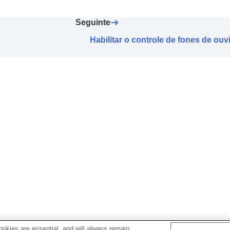
rea ampla
nsor de toque
Seguinte
trole som ambiente]
Habilitar o controle de fones de ou
ccess
ade da conexão
BLUETOOTH
(
LE Audio
) (
Qualidade d
ido através do movimento de sim e não com a cabeça (
Ge
a os fones de ouvido
s auriculares
r automaticamente (
Desligamento Automático
)
o os fones de ouvido são retirados (
Pausa quando fones
 (
Espera c/ econ. energ.
)
das recebidas
durante uma ligação (
Capturar voz durante uma ligação
)
ente de voz
 atualização de software
okies are essential, and will always remain