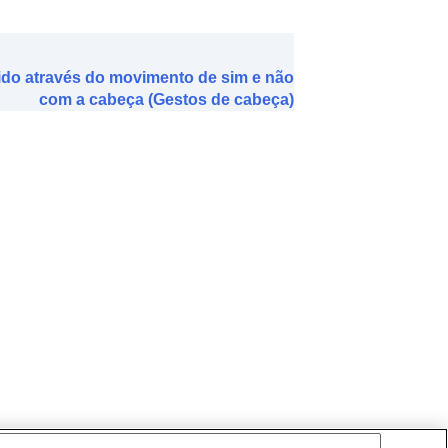
vido através do movimento de sim e não
com a cabeça (Gestos de cabeça)
a conexão LE Audio
)
stos de cabeça
)
 ouvido são retirad.
)