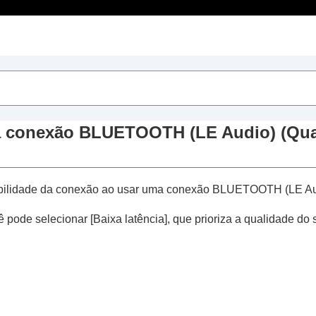
Índice
ect
”
da conexão
BLUETOOTH
(
LE Audio
) (
Qua
nectar a 2 disp. simultaneamente
)
stabilidade da conexão ao usar uma conexão
BLUETOOTH
(
LE A
de voz
ê pode selecionar [
Baixa latência
], que prioriza a qualidade do 
tivação do
Amazon Alexa
com a sua voz (
Ativar o assist
e acordo com o som ambiente (
Controle de volume adapt
or de toque
e