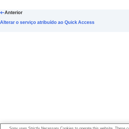
Alterar a configuração de
Toque de á
Configurar o painel de controle do se
Anterior
Alterar o
Ajuste de operação de [Con
Alterar o serviço atribuído ao Quick Access
Alterar o serviço atribuído ao
Quick A
Alterar a configuração de priorid
Habilitar o controle de fones de ouv
Configurar uma conexão
LE Audio
par
Determinar o tamanho ideal das ponta
Configurando a energia para desliga
Pausar a reprodução da música quand
Configuração da economia de energia
Configuração da vibração nas chama
Tornar a sua voz mais fácil de ouvir 
Configuração da Notificação e Assist
Configurar os métodos de download e
Inicializar as configurações
Sony uses Strictly Necessary Cookies to operate this website. These co