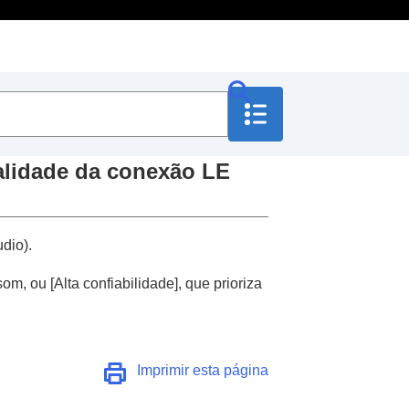
lidade da conexão LE
udio
).
som, ou [
Alta confiabilidade
], que prioriza
ente de voz com a sua
ativo
)
Imprimir esta página