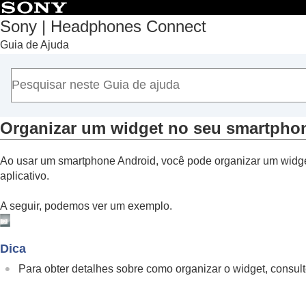
Sony | Headphones Connect
Guia de Ajuda
Início
Introdução
Como usar
Sobre o Painel “
Sony | Headphones Conn
Funções exibidas na guia [Status]
Organizar um widget no seu smartpho
Funções exibidas na guia [Som]
Ao usar um smartphone
Android
, você pode organizar um widget
Funções exibidas na guia [Sistema]
aplicativo.
Funções exibidas na guia [Serviços]
Vendo seu histórico de comportamento de
A seguir, podemos ver um exemplo.
Organizar um widget no seu smartpho
Informações importantes
Dica
Solução de problemas
Para obter detalhes sobre como organizar o widget, consu
Acessibilidade