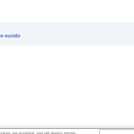
de ouvido
okies are essential, and will always remain