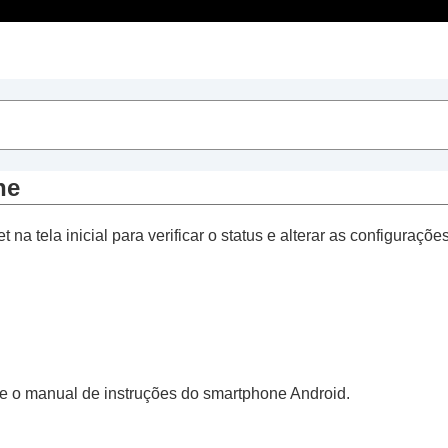
Índice
ect
”
ne
 na tela inicial para verificar o status e alterar as configuraçõ
 uso dos fones de ouvido (
Atividade
)
ne
lte o manual de instruções do smartphone
Android
.