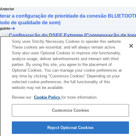
Configuração da qualidade do som usando o
equalizador (
Equalizador
)
Anterior
Configurar o seu equalizador preferido
lterar a configuração de prioridade da conexão BLUETOOT
(
Encontre seu Equalizador
)
Modo de qualidade de som)
Configuração do nível de graves (
CLEAR
guinte
BASS
)
Configuração do DSEE Extreme (Compensação de lon
Configuração da função de cancelamento de
Sony uses Strictly Necessary Cookies to operate this website.
alcanc
ruído
These cookies are essential, and will always remain active.
Alterar a configuração do
360 Reality Audio
Sony also uses Optional Cookies to improve site functionality,
analyze usage, deliver advertisements and interact with third
Otimizar o som espacial combinando com o
parties. By using this site, you agree to the placement of
Rastreamento de cabeça Android (
Som
Optional Cookies. You can manage your cookie preferences at
espacial e rastr. de cabeça
)
any time by clicking "Customize Cookies" Depending on your
Alterar a configuração de prioridade da
selected cookie preferences, the full functionality of this
conexão
BLUETOOTH
(
Modo de qualidade
website may not be available.
de som
)
Alterar a configuração de prioridade da
Review our
Cookie Policy
for more information.
conexão
BLUETOOTH
(
Qualidade da
conexão Bluetooth
)
Customize Cookies
Configuração do
DSEE Extreme
Página de seleção de idioma
(Compensação de longo alcance)
Reject Optional Cookies
Configuração do
DSEE HX
(Compensação de
4-730-255-66(1)
longo alcance)