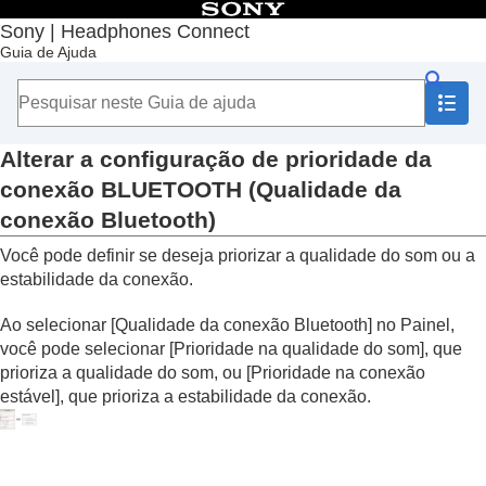
Índice
Sony | Headphones Connect
Guia de Ajuda
Início
Introdução
Como usar
Sobre o Painel “
Sony | Headphones Connect
”
Funções exibidas na guia [Status]
Alterar a configuração de prioridade da
Funções exibidas na guia [Som]
conexão
BLUETOOTH
(
Qualidade da
Usar Config. rápidas de som
conexão Bluetooth
)
Ajuste da função de cancelamento de ruído e
modo de som ambiente (
Controle som
Você pode definir se deseja priorizar a qualidade do som ou a
ambiente
)
estabilidade da conexão.
Falar com alguém enquanto usa os fones de
ouvido (
falar para bate-papo
)
Ao selecionar [
Qualidade da conexão Bluetooth
] no Painel,
Otimização das funções de cancelamento de
você pode selecionar [
Prioridade na qualidade do som
], que
ruído de acordo com as condições de uso e a
prioriza a qualidade do som, ou [
Prioridade na conexão
pressão atmosférica (
Otimizador cancelam.
estável
], que prioriza a estabilidade da conexão.
de ruído
)
Controle de posição de som
Configuração do efeito surround (
Surround
(VPT)
)