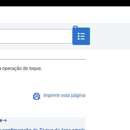
 a operação de toque.
ente de voz com a sua
Imprimir esta página
ativo
)
e