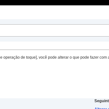
Índice
ect
”
 de operação de toque
], você pode alterar o que pode fazer com
nectar a 2 disp. simultaneamente
)
de voz
tivação do
Amazon Alexa
com a sua voz (
Ativar o assist
e acordo com o som ambiente (
Controle de volume adapt
or de toque
Seguint
oque