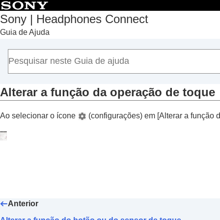
Sony | Headphones Connect
Guia de Ajuda
Início
Introdução
Como usar
Sobre o Painel “
Sony | Headphones Conn
Funções exibidas na guia [Status]
Alterar a função da operação de toque
Funções exibidas na guia [Som]
Ao selecionar o ícone
(configurações) em [
Alterar a função
Funções exibidas na guia [Sistema]
Habilitar uma conexão multiponto (
Co
Alterar a configuração do Assistente 
Ativar/desativar a configuração de a
voz
)
Ajustar o volume automaticamente d
Alterar a função do botão ou do sens
Anterior
Alterar a função da operação de t