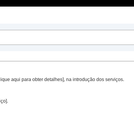
Índice
ect
”
lique aqui para obter detalhes
], na introdução dos serviços.
 uso dos fones de ouvido (
Atividade
)
iço
].