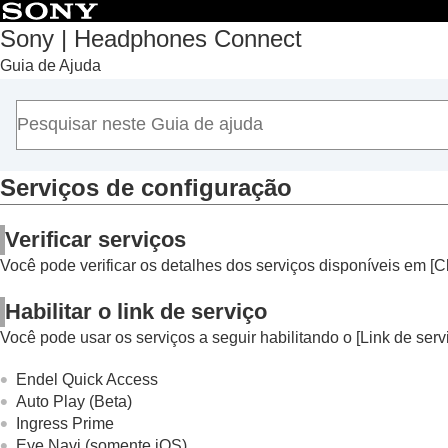
Sony | Headphones Connect
Guia de Ajuda
Início
Introdução
Como usar
Sobre o Painel “
Sony | Headphones Conn
Funções exibidas na guia [Status]
Serviços de configuração
Funções exibidas na guia [Som]
Verificar serviços
Funções exibidas na guia [Sistema]
Funções exibidas na guia [Serviços]
Você pode verificar os detalhes dos serviços disponíveis em [
C
Serviços de configuração
Habilitar o link de serviço
Vendo seu histórico de comportamento de
Você pode usar os serviços a seguir habilitando o [
Link de serv
Organizar um widget no seu smartphone
Informações importantes
Endel Quick Access
Auto Play (Beta)
Solução de problemas
Ingress Prime
Acessibilidade
Eye Navi
(somente iOS)