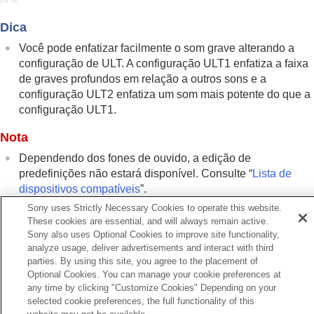
Configuração da qualidade do som
usando o equalizador (
Equalizador
)
Dica
Configurar o seu equalizador preferido
(
Encontre seu Equalizador
)
Você pode enfatizar facilmente o som grave alterando a
Configuração do nível de graves (
CLEAR
configuração de
ULT
. A configuração
ULT1
enfatiza a faixa
BASS
)
de graves profundos em relação a outros sons e a
Configuração da função de cancelamento de
configuração
ULT2
enfatiza um som mais potente do que a
ruído
configuração
ULT1
.
Alterar a configuração do
360 Reality Audio
Otimizar o som espacial combinando com o
Nota
Rastreamento de cabeça Android (
Som
Dependendo dos fones de ouvido, a edição de
espacial e rastr. de cabeça
)
predefinições não estará disponível. Consulte “
Lista de
Alterar a configuração de prioridade da
dispositivos compatíveis
”.
conexão
BLUETOOTH
(
Modo de qualidade
Sony uses Strictly Necessary Cookies to operate this website.
de som
)
These cookies are essential, and will always remain active.
Alterar a configuração de prioridade da
Sony also uses Optional Cookies to improve site functionality,
Tópico Relacionado
conexão
BLUETOOTH
(
Qualidade da
analyze usage, deliver advertisements and interact with third
conexão Bluetooth
)
Lista de dispositivos compatíveis
parties. By using this site, you agree to the placement of
Configuração do
DSEE Extreme
Optional Cookies. You can manage your cookie preferences at
(Compensação de longo alcance)
any time by clicking "Customize Cookies" Depending on your
Anterior
Configuração do
DSEE HX
(Compensação de
selected cookie preferences, the full functionality of this
nfiguração do efeito surround (Surround (VPT))
longo alcance)