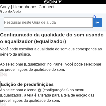
Índice
Sony | Headphones Connect
Guia de Ajuda
Início
Introdução
Como usar
Sobre o Painel “
Sony | Headphones Connect
”
Funções exibidas na guia [Status]
Configuração da qualidade do som usando
Funções exibidas na guia [Som]
o equalizador (
Equalizador
)
Usar Config. rápidas de som
Ajuste da função de cancelamento de ruído e
Você pode escolher a qualidade do som que corresponde ao
modo de som ambiente (
Controle som
gênero da música.
ambiente
)
Falar com alguém enquanto usa os fones de
Ao selecionar [
Equalizador
] no Painel, você pode selecionar
ouvido (
falar para bate-papo
)
as predefinições de qualidade do som.
Otimização das funções de cancelamento de
ruído de acordo com as condições de uso e a
pressão atmosférica (
Otimizador cancelam.
Edição de predefinições
de ruído
)
Ao selecionar o ícone
(configurações) no menu
Controle de posição de som
[
Equalizador
], a tela é alterada para a tela de edição das
Configuração do efeito surround (
Surround
predefinições da qualidade do som.
(VPT)
)