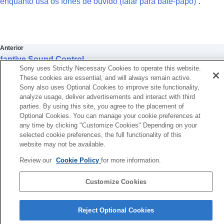
enquanto usa os fones de ouvido (
falar para bate-papo
)
”.
Anterior
daptive Sound Control
Sony uses Strictly Necessary Cookies to operate this website.
Seguinte
These cookies are essential, and will always remain active.
Escuta Segu
Sony also uses Optional Cookies to improve site functionality,
analyze usage, deliver advertisements and interact with third
parties. By using this site, you agree to the placement of
Optional Cookies. You can manage your cookie preferences at
any time by clicking "Customize Cookies" Depending on your
selected cookie preferences, the full functionality of this
website may not be available.
Review our
Cookie Policy
for more information.
Customize Cookies
Página de seleção de idioma
Reject Optional Cookies
4-730-255-66(1)