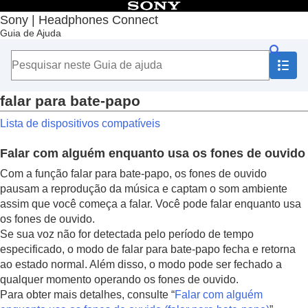
Índice
Sony | Headphones Connect
Guia de Ajuda
Início
Introdução
Como usar
Informações importantes
Solução de problemas
falar para bate-papo
Acessibilidade
Lista de dispositivos compatíveis
TalkBack
,
VoiceOver
Adaptive Sound Control
Falar com alguém enquanto usa os fones de ouvido
falar para bate-papo
Escuta Segura
Com a função falar para bate-papo, os fones de ouvido
pausam a reprodução da música e captam o som ambiente
assim que você começa a falar. Você pode falar enquanto usa
os fones de ouvido.
Se sua voz não for detectada pelo período de tempo
especificado, o modo de falar para bate-papo fecha e retorna
ao estado normal. Além disso, o modo pode ser fechado a
qualquer momento operando os fones de ouvido.
Para obter mais detalhes, consulte “
Falar com alguém