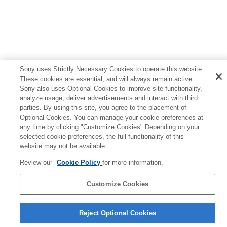
Vendo seu histórico de comportamento de uso
dos fones de ouvido (
Atividade
)
Organizar um widget no seu smartphone
Informações importantes
Solução de problemas
Acessibilidade
Sony uses Strictly Necessary Cookies to operate this website.
These cookies are essential, and will always remain active.
Sony also uses Optional Cookies to improve site functionality,
analyze usage, deliver advertisements and interact with third
parties. By using this site, you agree to the placement of
Optional Cookies. You can manage your cookie preferences at
any time by clicking "Customize Cookies" Depending on your
selected cookie preferences, the full functionality of this
website may not be available.
Review our
Cookie Policy
for more information.
Customize Cookies
Página de seleção de idioma
Reject Optional Cookies
4-730-255-66(1)