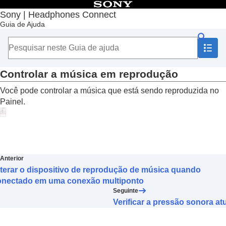
Índice
Sony | Headphones Connect
Guia de Ajuda
Início
Introdução
Como usar
Sobre o Painel “
Sony | Headphones Connect
”
Funções exibidas na guia [Status]
Controlar a música em reprodução
Detecção de ações ou locais e ajuste
Você pode controlar a música que está sendo reproduzida no
automático da função de cancelamento de
Painel.
ruído (
Adaptive Sound Control
)
Alterar o dispositivo conectado em uma
conexão multiponto (
Dispositivo sendo
conectado
)
Alterar o dispositivo de reprodução de música
quando conectado em uma conexão
Anterior
multiponto
terar o dispositivo de reprodução de música quando
Controlar a música em reprodução
onectado em uma conexão multiponto
Verificar a pressão sonora atual
Seguinte
Funções exibidas na guia [Som]
Verificar a pressão sonora at
Funções exibidas na guia [Sistema]
Funções exibidas na guia [Serviços]