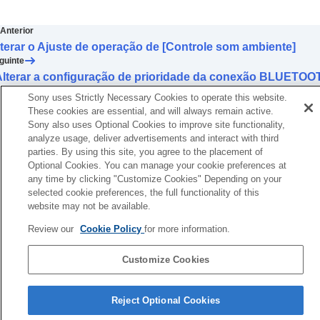
Alterar a configuração de
Toque de área
ampla
Anterior
Configurar o painel de controle do sensor de
terar o Ajuste de operação de [Controle som ambiente]
toque
guinte
Alterar o
Ajuste de operação de [Controle
Alterar a configuração de prioridade da conexão BLUETOO
som ambiente]
(LE Audio) (Qualidade da conexão LE Audi
Alterar o serviço atribuído ao
Quick
Sony uses Strictly Necessary Cookies to operate this website.
Access
These cookies are essential, and will always remain active.
Alterar a configuração de prioridade da
Sony also uses Optional Cookies to improve site functionality,
analyze usage, deliver advertisements and interact with third
conexão
BLUETOOTH
(
LE Audio
) (
Qualidade
parties. By using this site, you agree to the placement of
da conexão LE Audio
)
Optional Cookies. You can manage your cookie preferences at
Habilitar o controle de fones de ouvido
any time by clicking "Customize Cookies" Depending on your
através do movimento de sim e não com a
selected cookie preferences, the full functionality of this
cabeça (
Gestos de cabeça
)
website may not be available.
Configurar uma conexão
LE Audio
para os
fones de ouvido
Review our
Cookie Policy
for more information.
Determinar o tamanho ideal das pontas
auriculares
Customize Cookies
Configurando a energia para desligar
Página de seleção de idioma
automaticamente (
Desligamento Automático
)
Reject Optional Cookies
Pausar a reprodução da música quando os
4-730-255-66(1)
fones de ouvido são retirados (
Pausa quando