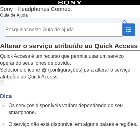
Índice
Sony | Headphones Connect
Guia de Ajuda
Início
Introdução
Como usar
Sobre o Painel “
Sony | Headphones Connect
”
Funções exibidas na guia [Status]
Alterar o serviço atribuído ao
Quick Access
Funções exibidas na guia [Som]
Quick Access
é um recurso que permite usar um serviço
Funções exibidas na guia [Sistema]
operando seus fones de ouvido.
Habilitar uma conexão multiponto (
Conectar a
2 disp. simultaneamente
)
Selecione o ícone
(configurações) para alterar o serviço
Alterar a configuração do Assistente de voz
atribuído ao
Quick Access
.
Ativar/desativar a configuração de ativação
do
Amazon Alexa
com a sua voz (
Ativar o
assistente de voz com a sua voz
)
Dica
Ajustar o volume automaticamente de acordo
Os serviços disponíveis variam dependendo do seu
com o som ambiente (
Controle de volume
smartphone.
adaptativo
)
Alterar a função do botão ou do sensor de
O serviço não está disponível em alguns países e regiões.
toque
Alterar a função da operação de toque