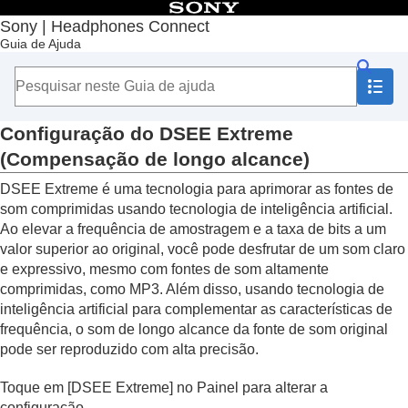
Índice
Sony | Headphones Connect
Guia de Ajuda
Início
Introdução
Como usar
Sobre o Painel “
Sony | Headphones Connect
”
Funções exibidas na guia [Status]
Configuração do
DSEE Extreme
Funções exibidas na guia [Som]
(Compensação de longo alcance)
Usar Config. rápidas de som
Ajuste da função de cancelamento de ruído e
DSEE Extreme
é uma tecnologia para aprimorar as fontes de
modo de som ambiente (
Controle som
som comprimidas usando tecnologia de inteligência artificial.
ambiente
)
Ao elevar a frequência de amostragem e a taxa de bits a um
Falar com alguém enquanto usa os fones de
valor superior ao original, você pode desfrutar de um som claro
ouvido (
falar para bate-papo
)
e expressivo, mesmo com fontes de som altamente
Otimização das funções de cancelamento de
comprimidas, como
MP3
. Além disso, usando tecnologia de
ruído de acordo com as condições de uso e a
inteligência artificial para complementar as características de
pressão atmosférica (
Otimizador cancelam.
frequência, o som de longo alcance da fonte de som original
de ruído
)
pode ser reproduzido com alta precisão.
Controle de posição de som
Configuração do efeito surround (
Surround
Toque em [
DSEE Extreme
] no Painel para alterar a
(VPT)
)
configuração.