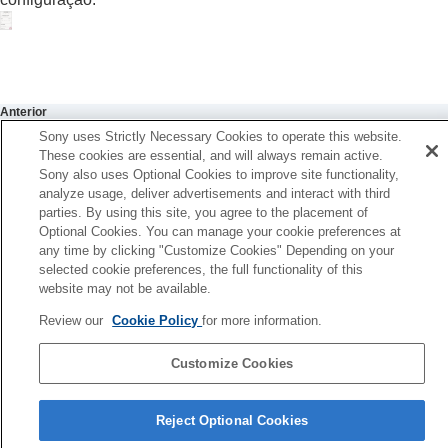
Configuração da qualidade do som usando o
equalizador (
Equalizador
)
Configurar o seu equalizador preferido
(
Encontre seu Equalizador
)
Configuração do nível de graves (
CLEAR
BASS
)
Anterior
Configuração da função de cancelamento de
lterar a configuração de prioridade da conexão BLUETOOT
Sony uses Strictly Necessary Cookies to operate this website.
ruído
These cookies are essential, and will always remain active.
Qualidade da conexão Bluetooth)
Alterar a configuração do
360 Reality Audio
Sony also uses Optional Cookies to improve site functionality,
Seguinte
analyze usage, deliver advertisements and interact with third
Otimizar o som espacial combinando com o
Configuração do DSEE HX (Compensação de longo alcanc
parties. By using this site, you agree to the placement of
Rastreamento de cabeça Android (
Som
Optional Cookies. You can manage your cookie preferences at
espacial e rastr. de cabeça
)
any time by clicking "Customize Cookies" Depending on your
Alterar a configuração de prioridade da
selected cookie preferences, the full functionality of this
conexão
BLUETOOTH
(
Modo de qualidade
website may not be available.
de som
)
Alterar a configuração de prioridade da
Review our
Cookie Policy
for more information.
conexão
BLUETOOTH
(
Qualidade da
conexão Bluetooth
)
Customize Cookies
Configuração do
DSEE Extreme
Página de seleção de idioma
(Compensação de longo alcance)
Reject Optional Cookies
Configuração do
DSEE HX
(Compensação de
4-730-255-66(1)
longo alcance)