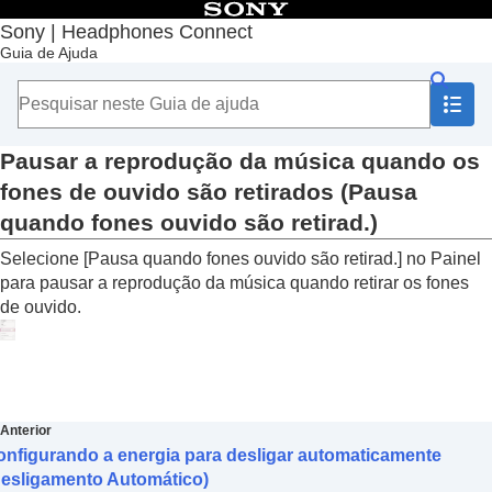
Índice
Sony | Headphones Connect
Guia de Ajuda
Início
Introdução
Como usar
Sobre o Painel “
Sony | Headphones Connect
”
Funções exibidas na guia [Status]
Pausar a reprodução da música quando os
Funções exibidas na guia [Som]
fones de ouvido são retirados (
Pausa
Funções exibidas na guia [Sistema]
quando fones ouvido são retirad.
)
Habilitar uma conexão multiponto (
Conectar a
2 disp. simultaneamente
)
Selecione [
Pausa quando fones ouvido são retirad.
] no Painel
Alterar a configuração do Assistente de voz
para pausar a reprodução da música quando retirar os fones
Ativar/desativar a configuração de ativação
de ouvido.
do
Amazon Alexa
com a sua voz (
Ativar o
assistente de voz com a sua voz
)
Ajustar o volume automaticamente de acordo
com o som ambiente (
Controle de volume
adaptativo
)
Alterar a função do botão ou do sensor de
Anterior
toque
onfigurando a energia para desligar automaticamente
Alterar a função da operação de toque
Desligamento Automático)