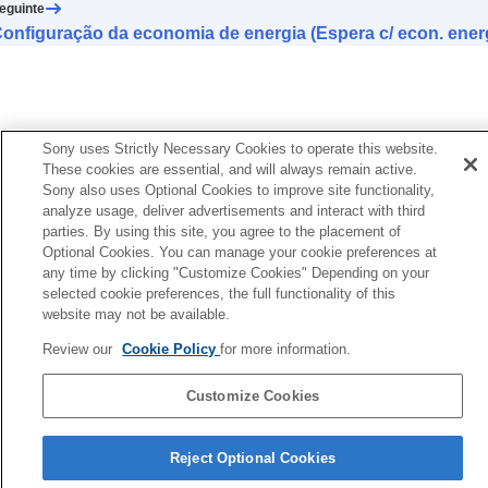
Alterar a configuração de
Toque de área
eguinte
ampla
onfiguração da economia de energia (Espera c/ econ. ener
Configurar o painel de controle do sensor de
toque
Alterar o
Ajuste de operação de [Controle
som ambiente]
Alterar o serviço atribuído ao
Quick Access
Sony uses Strictly Necessary Cookies to operate this website.
Alterar a configuração de prioridade da
These cookies are essential, and will always remain active.
conexão
BLUETOOTH
(
LE Audio
) (
Qualidade
Sony also uses Optional Cookies to improve site functionality,
analyze usage, deliver advertisements and interact with third
da conexão LE Audio
)
parties. By using this site, you agree to the placement of
Habilitar o controle de fones de ouvido
Optional Cookies. You can manage your cookie preferences at
através do movimento de sim e não com a
any time by clicking "Customize Cookies" Depending on your
cabeça (
Gestos de cabeça
)
selected cookie preferences, the full functionality of this
Configurar uma conexão
LE Audio
para os
website may not be available.
fones de ouvido
Determinar o tamanho ideal das pontas
Review our
Cookie Policy
for more information.
auriculares
Configurando a energia para desligar
Customize Cookies
automaticamente (
Desligamento Automático
)
Página de seleção de idioma
Pausar a reprodução da música quando
Reject Optional Cookies
os fones de ouvido são retirados (
Pausa
4-730-255-66(1)
quando fones ouvido são retirad.
)