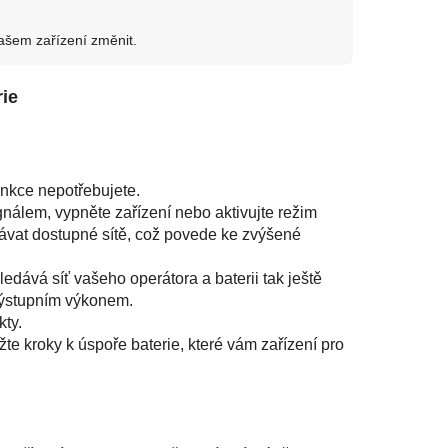
ašem zařízení změnit.
rie
unkce nepotřebujete.
ignálem, vypněte zařízení nebo aktivujte režim
ávat dostupné sítě, což povede ke zvýšené
edává síť vašeho operátora a baterii tak ještě
 výstupním výkonem.
kty.
žte kroky k úspoře baterie, které vám zařízení pro