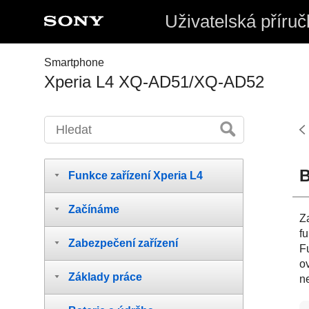
Uživatelská příruč
Smartphone
Xperia L4 XQ-AD51/XQ-AD52
B
Funkce zařízení Xperia L4
Začínáme
Z
fu
Zabezpečení zařízení
Fu
o
Základy práce
n