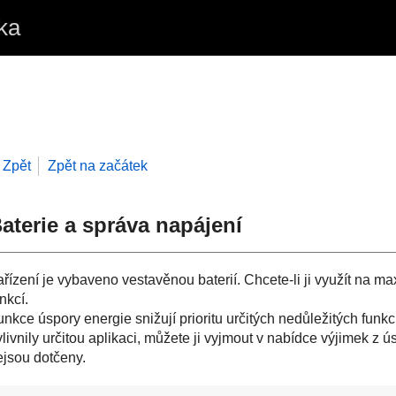
ka
Zpět
Zpět na začátek
aterie a správa napájení
ařízení je vybaveno vestavěnou baterií. Chcete-li ji využít na m
nkcí.
nkce úspory energie snižují prioritu určitých nedůležitých funkc
vlivnily určitou aplikaci, můžete ji vyjmout v nabídce výjimek z
ejsou dotčeny.