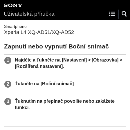
Uživatelská příručka
Smartphone
Xperia L4 XQ-AD51/XQ-AD52
Zapnutí nebo vypnutí Boční snímač
Najděte a ťukněte na [Nastavení] > [Obrazovka] >
[Rozšířená nastavení].
Ťukněte na [Boční snímač].
Ťuknutím na přepínač povolíte nebo zakážete
funkci.