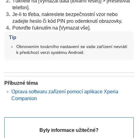
Ťukněte na [Vymazat data (tovární reset)] > [Resetovat
telefon].
Je-li to třeba, nakreslete bezpečnostní vzor nebo
zadejte heslo či kód PIN pro odemknutí obrazovky.
Potvrďte ťuknutím na [Vymazat vše].
Tip
Obnovením továrního nastavení se vaše zařízení nevrátí
k předchozí verzi systému Android.
Příbuzné téma
Oprava softwaru zařízení pomocí aplikace Xperia
Companion
Byly informace užitečné?