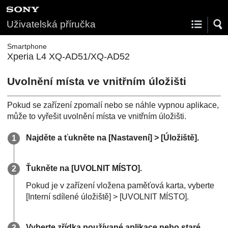
Uživatelská příručka
Smartphone
Xperia L4 XQ-AD51/XQ-AD52
Uvolnění místa ve vnitřním úložišti
Pokud se zařízení zpomalí nebo se náhle vypnou aplikace,
může to vyřešit uvolnění místa ve vnitřním úložišti.
Najděte a ťukněte na [Nastavení] > [Úložiště].
Ťukněte na [UVOLNIT MÍSTO].
Pokud je v zařízení vložena paměťová karta, vyberte
[Interní sdílené úložiště] > [UVOLNIT MÍSTO].
Vyberte zřídka používané aplikace nebo staré