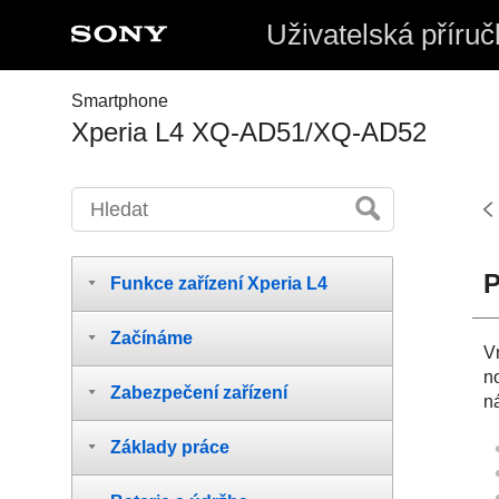
Uživatelská příruč
Smartphone
Xperia L4 XQ-AD51/XQ-AD52
P
Funkce zařízení Xperia L4
Začínáme
V
n
Zabezpečení zařízení
ná
Základy práce