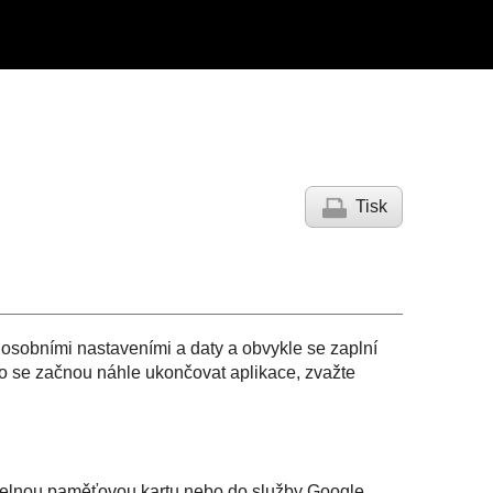
Tisk
osobními nastaveními a daty a obvykle se zaplní
 se začnou náhle ukončovat aplikace, zvažte
nitelnou paměťovou kartu nebo do služby Google.