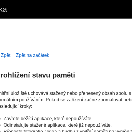
ka
Zpět
Zpět na začátek
rohlížení stavu paměti
nitřní úložiště uchovává stažený nebo přenesený obsah spolu s 
ormálním používáním. Pokud se zařízení začne zpomalovat nebo
sledující kroky:
Zavřete běžící aplikace, které nepoužíváte.
Odinstalujte stažené aplikace, které již nepoužíváte.
Přeneste fotografie, videa a hudbu z vnitřní paměti na vymě