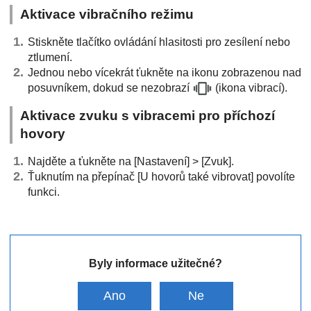
Aktivace vibračního režimu
Stiskněte tlačítko ovládání hlasitosti pro zesílení nebo
ztlumení.
Jednou nebo vícekrát ťukněte na ikonu zobrazenou nad
posuvníkem, dokud se nezobrazí
(ikona vibrací).
Aktivace zvuku s vibracemi pro příchozí
hovory
Najděte a ťukněte na [Nastavení] > [Zvuk].
Ťuknutím na přepínač [U hovorů také vibrovat] povolíte
funkci.
Byly informace užitečné?
Ano
Ne