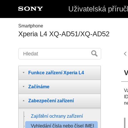
Uživatelská příruč
Smartphone
Xperia L4 XQ-AD51/XQ-AD52
V
Funkce zařízení Xperia L4
Začínáme
V
I
Zabezpečení zařízení
n
Zajištění ochrany zařízení
Vyhledání čísla nebo čísel IMEI