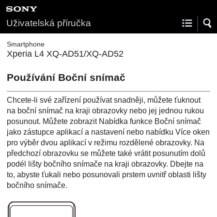
Uživatelská příručka
Smartphone
Xperia L4 XQ-AD51/XQ-AD52
Používání Boční snímač
Chcete-li své zařízení používat snadněji, můžete ťuknout
na boční snímač na kraji obrazovky nebo jej jednou rukou
posunout. Můžete zobrazit Nabídka funkce Boční snímač
jako zástupce aplikací a nastavení nebo nabídku Více oken
pro výběr dvou aplikací v režimu rozdělené obrazovky. Na
předchozí obrazovku se můžete také vrátit posunutím dolů
podél lišty bočního snímače na kraji obrazovky. Dbejte na
to, abyste ťukali nebo posunovali prstem uvnitř oblasti lišty
bočního snímače.