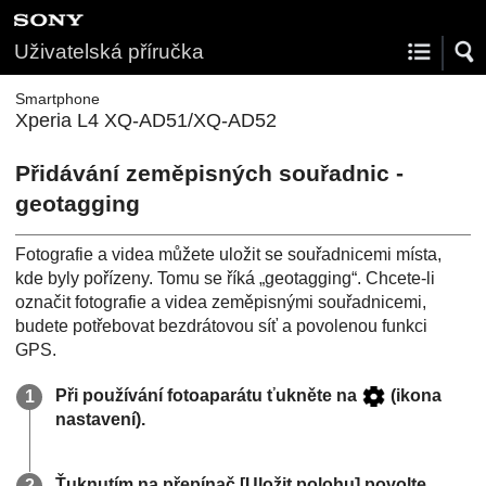
Uživatelská příručka
Smartphone
Xperia L4 XQ-AD51/XQ-AD52
Přidávání zeměpisných souřadnic -
geotagging
Fotografie a videa můžete uložit se souřadnicemi místa,
kde byly pořízeny. Tomu se říká „geotagging“. Chcete-li
označit fotografie a videa zeměpisnými souřadnicemi,
budete potřebovat bezdrátovou síť a povolenou funkci
GPS.
Při používání fotoaparátu ťukněte na
(ikona
nastavení).
Ťuknutím na přepínač [Uložit polohu] povolte.