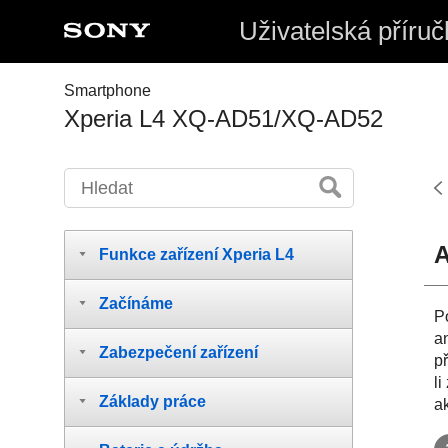
Uživatelská příruč
Smartphone
Xperia L4 XQ-AD51/XQ-AD52
A
Funkce zařízení Xperia L4
Začínáme
P
a
Zabezpečení zařízení
p
l
Základy práce
ak