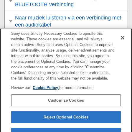
BLUETOOTH-verbinding
Naar muziek luisteren via een verbinding met
een audiokabel
Sony uses Strictly Necessary Cookies to operate this
Maken van geluidsinstellingen
website. These cookies are essential, and will always
remain active. Sony also uses Optional Cookies to improve
site functionality, analyze usage, deliver advertisements and
Gebruiken van handige functies
interact with third parties. By using this site, you agree to
the placement of Optional Cookies. You can manage your
Gebruiken van "Sony | Music Center"
cookie preferences at any time by clicking "Customize
Cookies" Depending on your selected cookie preferences,
Wat u kunt doen met "Sony | Music Center"
the full functionality of this website may not be available.
Review our
Cookie Policy
for more information.
"Sony | Music Center" installeren
Customize Cookies
Informatie
Oplossen van problemen
Reject Optional Cookies