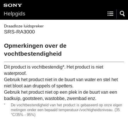
Helpgids
Draadloze luidspreker
SRS-RA3000
Opmerkingen over de
vochtbestendigheid
Dit product is vochtbestendig*. Het product is niet
waterproof.
Gebruik het product niet in de buurt van water en stel het
niet bloot aan druppels of spetters.
Gebruik het product niet op een plek in de buurt van een
badkuip, gootsteen, wastobbe, zwembad enz.
*
De vochtbestendigheid van het product is gebaseerd op onze eigen
metingen onder een bepaald temperatuur-/vochtigheidsniveau. (35
°C/35% - 95%)