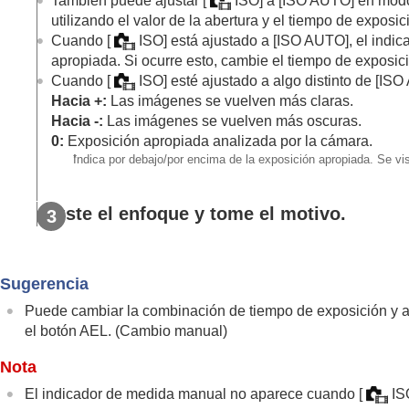
También puede ajustar
[
ISO]
a
[ISO AUTO]
en modo
Pr. tiempo expo.
utilizando el valor de la abertura y el tiempo de exposi
Exposic. manual
Cuando
[
ISO]
está ajustado a
[ISO AUTO]
, el indi
Toma Bulb
apropiada. Si ocurre esto, cambie el tiempo de exposició
T. ctrl Exposición
Cuando
[
ISO]
esté ajustado a algo distinto de
[ISO
Hacia +:
Las imágenes se vuelven más claras.
Aj. c. aut./manual
Hacia -:
Las imágenes se vuelven más oscuras.
Vídeo
:
Modo de exposic.
0:
Exposición apropiada analizada por la cámara.
Cám. lenta + ráp: Modo de exposic.
*
Indica por debajo/por encima de la exposición apropiada. Se vis
Enfoque
AF de cara/ojo
Ajuste el enfoque y tome el motivo.
Utilización de las funciones de enfoque
Ajuste de los modos de exposición/medic
Sugerencia
Selección de la sensibilidad ISO
Balance blanco
Puede cambiar la combinación de tiempo de exposición y aber
el botón AEL. (Cambio manual)
Adición de efectos a las imágenes
Toma de imágenes con modos de manejo 
Nota
Func. capt. interv.
El indicador de medida manual no aparece cuando
[
IS
Toma de imágenes fijas con una resolució