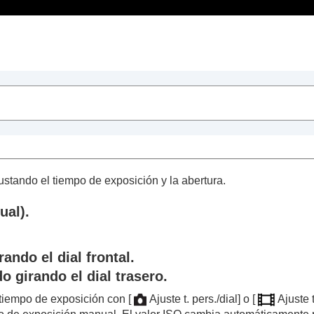
Contenido
dos
a
tando el tiempo de exposición y la abertura.
ual
).
ando el dial frontal.
 girando el dial trasero.
l tiempo de exposición con
[
Ajuste t. pers./dial]
o
[
Ajuste t