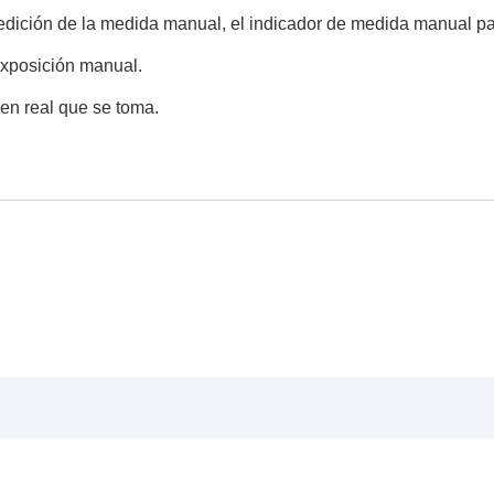
edición de la medida manual, el indicador de medida manual p
el formato de grabación
exposición manual.
gen real que se toma.
tor durante la toma
raba una película
ra RAW externa