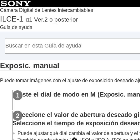
Cámara Digital de Lentes Intercambiables
ILCE-1
α1 Ver.2 o posterior
Principio
Guía de ayuda
Cómo utilizar la “Guía de ayuda”
Notas sobre la utilización de la cámara
Comprobación de la cámara y los elementos suministra
Nombres de las partes
Exposic. manual
Operaciones básicas
Preparación de la cámara/Operaciones básicas de tom
Puede tomar imágenes con el ajuste de exposición deseado ajus
Búsqueda de funciones desde MENU
Utilización de las funciones de toma de imágenes
Ajuste el dial de modo en
M
(
Exposic. man
Contenido de este capítulo
Selección de un modo de toma
Seleccione el valor de abertura deseado gir
Auto. inteligente
Seleccione el tiempo de exposición deseado
Programa auto.
Priorid. abertura
Puede ajustar qué dial cambia el valor de abertura y e