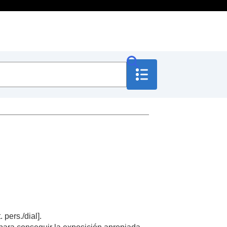
. pers./dial]
.