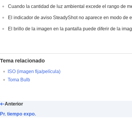
Cuando la cantidad de luz ambiental excede el rango de m
Configuración de la calidad de imagen y d
Utilización de funciones táctiles
El indicador de aviso SteadyShot no aparece en modo de 
Ajustes de obturación
El brillo de la imagen en la pantalla puede diferir de la ima
Utilización del zoom
Utilización del flash
Reducción de desenfoque
Compens. objetiv.
(imagen fija/película)
Tema relacionado
Reducción de ruido
Configuración de la visualización del moni
ISO
(imagen fija/película)
Grabación de audio de película
Toma Bulb
Creación de imágenes fijas mientras se g
Ajustes TC/UB
Emisión de películas RAW a una grabado
Anterior
Transmisión en vivo de vídeo y audio
Pr. tiempo expo.
Personalización de la cámara
Visionado