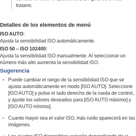
Balance blanco
trasero.
Adición de efectos a las imágenes
Toma de imágenes con modos de manejo (Toma
continua/Autodisparador)
Detalles de los elementos de menú
Func. capt. interv.
ISO AUTO
:
Toma de imágenes fijas con una resolución alta
Configuración de la calidad de imagen y del
Ajusta la sensibilidad ISO automáticamente.
formato de grabación
ISO 50 – ISO 102400:
Utilización de funciones táctiles
Ajusta la sensibilidad ISO manualmente. Al seleccionar un
Ajustes de obturación
número más alto aumenta la sensibilidad ISO.
Utilización del zoom
Sugerencia
Utilización del flash
Reducción de desenfoque
Puede cambiar el rango de la sensibilidad ISO que se
Compens. objetiv.
(imagen fija/película)
ajusta automáticamente en modo
[ISO AUTO]
. Seleccione
Reducción de ruido
[ISO AUTO]
y pulse el lado derecho de la rueda de control,
Configuración de la visualización del monitor
y ajuste los valores deseados para
[ISO AUTO máximo]
y
durante la toma
[ISO AUTO mínimo]
.
Grabación de audio de película
Creación de imágenes fijas mientras se graba
Cuanto mayor sea el valor ISO, más ruido aparecerá en las
una película
imágenes.
Ajustes TC/UB