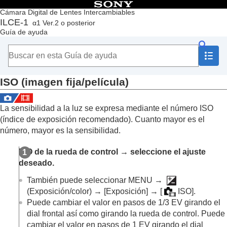
Contenido
Cámara Digital de Lentes Intercambiables
ILCE-1
α1 Ver.2 o posterior
Principio
Guía de ayuda
Cómo utilizar la “Guía de ayuda”
Notas sobre la utilización de la cámara
Comprobación de la cámara y los elementos suministrados
Nombres de las partes
ISO
(imagen fija/película)
Operaciones básicas
Preparación de la cámara/Operaciones básicas de toma
Búsqueda de funciones desde MENU
La sensibilidad a la luz se expresa mediante el número ISO
Utilización de las funciones de toma de imágenes
(índice de exposición recomendado). Cuanto mayor es el
Contenido de este capítulo
número, mayor es la sensibilidad.
Selección de un modo de toma
Enfoque
ISO de la rueda de control → seleccione el ajuste
AF de cara/ojo
deseado.
Utilización de las funciones de enfoque
Ajuste de los modos de exposición/medición
También puede seleccionar
MENU
→
Selección de la sensibilidad ISO
(
Exposición/color
) →
[Exposición]
→
[
ISO]
.
ISO
(imagen fija/película)
Puede cambiar el valor en pasos de 1/3 EV girando el
Límite rango ISO
(imagen fija/película)
dial frontal así como girando la rueda de control. Puede
ISO AUTO VO mín.
cambiar el valor en pasos de 1 EV girando el dial