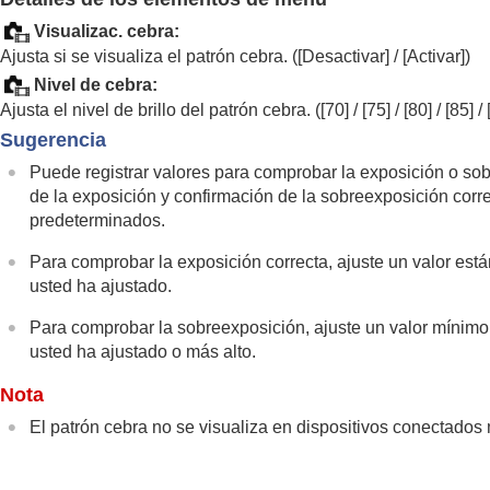
Ajuste de los modos de exposición/medic
Visualizac. cebra
:
Compensar exp.
(imagen fija/película
Ajusta si se visualiza el patrón cebra. (
[Desactivar]
/
[Activar]
)
Visualización de histograma
Nivel de cebra
:
Restabl. comp. EV
(imagen fija/pelícu
Ajusta el nivel de brillo del patrón cebra. (
[70]
/
[75]
/
[80]
/
[85]
/
Paso exposición
(imagen fija/película
Sugerencia
Ajuste están. exp.
(imagen fija/películ
Puede registrar valores para comprobar la exposición o sobr
Opt. gama diná.
(imagen fija/película)
de la exposición y confirmación de la sobreexposición corr
Modo medición
(imagen fija/película)
predeterminados.
Cara en multimed.
(imagen fija/pelícu
Para comprobar la exposición correcta, ajuste un valor está
Punto med. punt.
(imagen fija/películ
usted ha ajustado.
Bloqueo AE
Para comprobar la sobreexposición, ajuste un valor mínimo pa
AEL con obturad.
usted ha ajustado o más alto.
Auto obtur. lento
Visualizac. cebra
Nota
El patrón cebra no se visualiza en dispositivos conectado
Selección de la sensibilidad ISO
Balance blanco