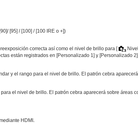
ión
)
la)
[90]
/
[95]
/
[100]
/
[100 IRE o +]
)
)
a)
eexposición correcta así como el nivel de brillo para
[
Nive
ectas están registrados en
[Personalizado 1]
y
[Personalizado 2]
la)
ndar y el rango para el nivel de brillo. El patrón cebra aparece
a)
ra el nivel de brillo. El patrón cebra aparecerá sobre áreas con
s mediante HDMI.