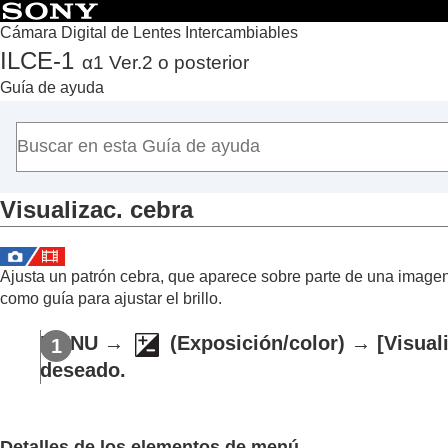
Cámara Digital de Lentes Intercambiables
ILCE-1
α1 Ver.2 o posterior
Principio
Guía de ayuda
Cómo utilizar la “Guía de ayuda”
Notas sobre la utilización de la cámara
Comprobación de la cámara y los elementos suministra
Nombres de las partes
Visualizac. cebra
Operaciones básicas
Preparación de la cámara/Operaciones básicas de tom
Búsqueda de funciones desde MENU
Ajusta un patrón cebra, que aparece sobre parte de una imagen s
Utilización de las funciones de toma de imágenes
como guía para ajustar el brillo.
Contenido de este capítulo
MENU
→
(
Exposición/color
) →
[Visual
Selección de un modo de toma
deseado.
Enfoque
AF de cara/ojo
Utilización de las funciones de enfoque
Detalles de los elementos de menú