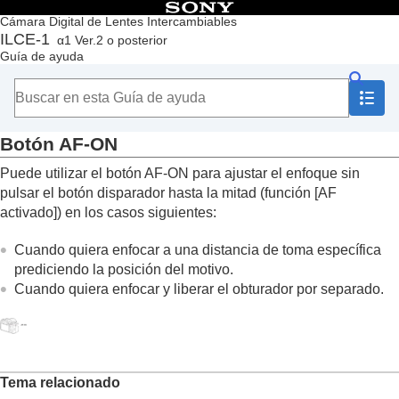
Contenido
Cámara Digital de Lentes Intercambiables
ILCE-1
α1 Ver.2 o posterior
Principio
Guía de ayuda
Cómo utilizar la “Guía de ayuda”
Notas sobre la utilización de la cámara
Comprobación de la cámara y los elementos suministrados
Nombres de las partes
Botón AF-ON
Operaciones básicas
Panel táctil
Puede utilizar el botón AF-ON para ajustar el enfoque sin
Iconos de función táctil
pulsar el botón disparador hasta la mitad (función
[AF
Rueda de control
activado]
) en los casos siguientes:
Multiselector
Dial de modo
Cuando quiera enfocar a una distancia de toma específica
Dial de modo de enfoque
prediciendo la posición del motivo.
Dial de modo de manejo
Cuando quiera enfocar y liberar el obturador por separado.
Botón MENU
Menú principal (lista de ajustes de toma)
Botón Fn (función)
Botones C (personalizados)
Botón DISP (ajustes de visualización)
Tema relacionado
Botón Borrar