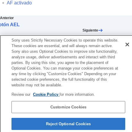
Botón AEL
AF activado
Botón AF-ON
Dial frontal y dial trasero
Anterior
Pantalla de teclado
otón AEL
Guía en la cámara
Siguiente
Dial frontal y dial tras
Preparación de la cámara/Operaciones básicas de toma
Sony uses Strictly Necessary Cookies to operate this website.
Búsqueda de funciones desde MENU
TP1001367617
These cookies are essential, and will always remain active.
Utilización de las funciones de toma de imágenes
Sony also uses Optional Cookies to improve site functionality,
Personalización de la cámara
analyze usage, deliver advertisements and interact with third
Visionado
parties. By using this site, you agree to the placement of
Optional Cookies. You can manage your cookie preferences at
Cambio de los ajustes de la cámara
any time by clicking "Customize Cookies" Depending on your
Funciones disponibles con un smartphone
selected cookie preferences, the full functionality of this
Utilización de un ordenador
website may not be available.
Uso del servicio en la nube
Si la versión del software del sistema de su cámara es anterior a la
Apéndice
Review our
Cookie Policy
for more information.
Ver.2.00, consulte la Guía de ayuda en la URL siguiente.
Si tiene problemas
https://helpguide.sony.net/ilc/2040/v1/es/index.html
Customize Cookies
Página de selección de idioma
Reject Optional Cookies
5-060-285-43(3)