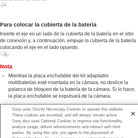
Adaptador de montura de objetivo
Kit adaptador multibaterías
Duración de la batería y número de imágenes
grabables
Para colocar la cubierta de la batería
Número de imágenes grabables
Inserte el eje en un lado de la cubierta de la batería en el sitio
Tiempos de película grabables
Lista de iconos en el monitor
de conexión y, a continuación, empuje la cubierta de la batería
Lista de valores de ajustes predeterminados
colocando el eje en el lado opuesto.
Especificaciones
Marcas comerciales
Nota
Licencia
Si tiene problemas
Mientras la placa enchufable del kit adaptador
multibaterías esté insertada en la cámara, no deslice la
palanca de bloqueo de la batería de la cámara. Si lo hace,
la placa enchufable se expulsará de la cámara.
Sony uses Strictly Necessary Cookies to operate this website.
These cookies are essential, and will always remain active.
Sony also uses Optional Cookies to improve site functionality,
Anterior
analyze usage, deliver advertisements and interact with third
daptador de montura de objetivo LA-EA4
parties. By using this site, you agree to the placement of
Siguiente