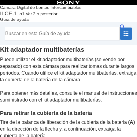
Contenido
Cámara Digital de Lentes Intercambiables
ILCE-1
α1 Ver.2 o posterior
Principio
Guía de ayuda
Cómo utilizar la “Guía de ayuda”
Notas sobre la utilización de la cámara
Comprobación de la cámara y los elementos suministrados
Nombres de las partes
Kit adaptador multibaterías
Operaciones básicas
Preparación de la cámara/Operaciones básicas de toma
Puede utilizar el kit adaptador multibaterías (se vende por
Búsqueda de funciones desde MENU
separado) con esta cámara para realizar tomas durante largos
Utilización de las funciones de toma de imágenes
periodos. Cuando utilice el kit adaptador multibaterías, extraiga
Personalización de la cámara
la cubierta de la batería de la cámara.
Visionado
Cambio de los ajustes de la cámara
Para obtener más detalles, consulte el manual de instrucciones
Funciones disponibles con un smartphone
suministrado con el kit adaptador multibaterías.
Utilización de un ordenador
Uso del servicio en la nube
Para retirar la cubierta de la batería
Apéndice
Accesorios de audio compatibles con la zapata
Tire de la palanca de liberación de la cubierta de la batería
(A)
de interfaz múltiple
en la dirección de la flecha y, a continuación, extraiga la
Mango vertical
cubierta de la batería.