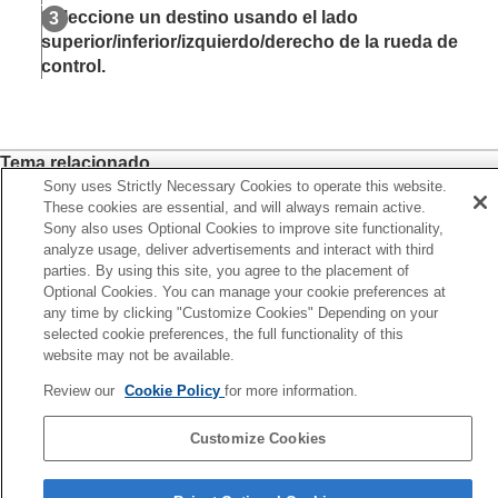
Registro de funciones utilizadas con frecuencia
Seleccione un destino usando el lado
en Mi menú
superior/inferior/izquierdo/derecho de la rueda de
Añadir elemento
control.
Ordenar elemento
Borrar un elemento
Borrar una página
Borrar todo
Tema relacionado
Mostrar de Mi Menú
Sony uses Strictly Necessary Cookies to operate this website.
Añadir elemento
Ajuste por separado de los ajustes de la cámara
These cookies are essential, and will always remain active.
para imágenes fijas y películas
Sony also uses Optional Cookies to improve site functionality,
Personalización de las funciones del anillo/dial
analyze usage, deliver advertisements and interact with third
Anterior
Uso del botón disparador cuando se graban
parties. By using this site, you agree to the placement of
ñadir elemento
Optional Cookies. You can manage your cookie preferences at
películas
Siguiente
any time by clicking "Customize Cookies" Depending on your
Ajustes de monitor/visor
Borrar un elemen
selected cookie preferences, the full functionality of this
Visionado
TP1001363823
website may not be available.
Cambio de los ajustes de la cámara
Si la versión del software del sistema de su cámara es anterior a la
Funciones disponibles con un smartphone
Review our
Cookie Policy
for more information.
Ver.2.00, consulte la Guía de ayuda en la URL siguiente.
Utilización de un ordenador
https://helpguide.sony.net/ilc/2040/v1/es/index.html
Uso del servicio en la nube
Customize Cookies
Apéndice
Página de selección de idioma
Si tiene problemas