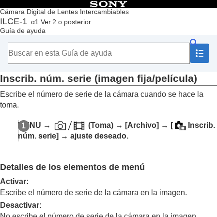
Contenido
Cámara Digital de Lentes Intercambiables
ILCE-1
α1 Ver.2 o posterior
Principio
Guía de ayuda
Cómo utilizar la “Guía de ayuda”
Notas sobre la utilización de la cámara
Comprobación de la cámara y los elementos suministrados
Nombres de las partes
Inscrib. núm. serie
(imagen fija/película)
Operaciones básicas
Preparación de la cámara/Operaciones básicas de toma
Escribe el número de serie de la cámara cuando se hace la
Búsqueda de funciones desde MENU
toma.
Utilización de las funciones de toma de imágenes
Personalización de la cámara
MENU
→
(
Toma
) →
[Archivo]
→
[
Inscrib.
Visionado
núm. serie]
→ ajuste deseado.
Cambio de los ajustes de la cámara
Ajustes de tarjeta de memoria
Ajustes de archivo
Detalles de los elementos de menú
Aj. archiv./carpet.
Selec. carpeta grab.
Activar
:
Carpeta nueva
Escribe el número de serie de la cámara en la imagen.
Ajustes archivo
Desactivar
:
Información IPTC
No escribe el número de serie de la cámara en la imagen.