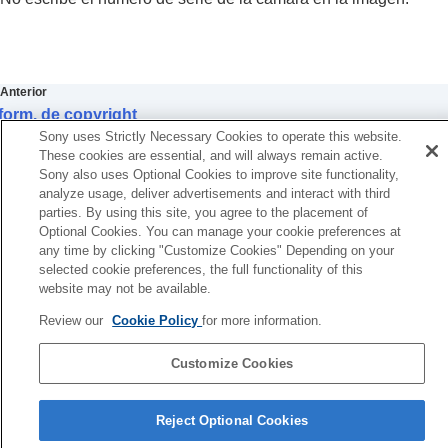
Inform. de copyright
Inscrib. núm. serie
(imagen fija/película)
Ajustes de red
Ajustes de visor/monitor
Anterior
Ajustes de alimentación
form. de copyright
Ajustes USB
Siguiente
Sony uses Strictly Necessary Cookies to operate this website.
Ajustes de salida a dispositivos externos
Conectar por Wi
These cookies are essential, and will always remain active.
Ajustes generales
Sony also uses Optional Cookies to improve site functionality,
Funciones disponibles con un smartphone
TP1001366073
analyze usage, deliver advertisements and interact with third
Utilización de un ordenador
parties. By using this site, you agree to the placement of
Uso del servicio en la nube
Optional Cookies. You can manage your cookie preferences at
Apéndice
any time by clicking "Customize Cookies" Depending on your
Si tiene problemas
selected cookie preferences, the full functionality of this
website may not be available.
Si la versión del software del sistema de su cámara es anterior a la
Review our
Cookie Policy
for more information.
Ver.2.00, consulte la Guía de ayuda en la URL siguiente.
https://helpguide.sony.net/ilc/2040/v1/es/index.html
Customize Cookies
Página de selección de idioma
Reject Optional Cookies
5-060-285-43(3)