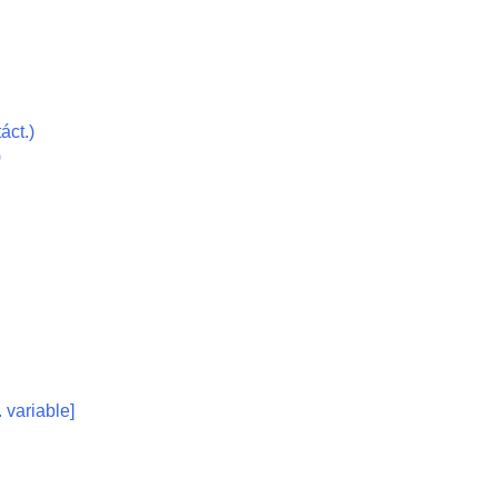
áct.
)
)
 variable]