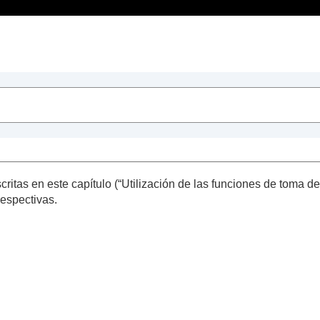
Contenido
dos
a
ritas en este capítulo (“
Utilización de las funciones de toma 
respectivas.