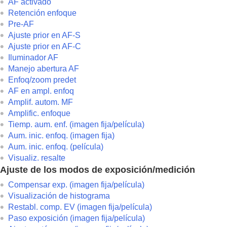
AF activado
Retención enfoque
Pre-AF
Ajuste prior en AF-S
Ajuste prior en AF-C
Iluminador AF
Manejo abertura AF
Enfoq/zoom predet
AF en ampl. enfoq
Amplif. autom. MF
Amplific. enfoque
Tiemp. aum. enf.
(imagen fija/película)
Aum. inic. enfoq.
(imagen fija)
Aum. inic. enfoq.
(película)
Visualiz. resalte
Ajuste de los modos de exposición/medición
Compensar exp.
(imagen fija/película)
Visualización de histograma
Restabl. comp. EV
(imagen fija/película)
Paso exposición
(imagen fija/película)