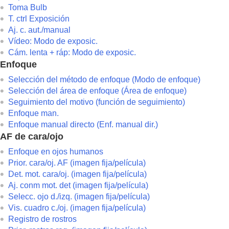
Ajuste de los modos de exposición/medic
Toma Bulb
Selección de la sensibilidad ISO
T. ctrl Exposición
Balance blanco
Aj. c. aut./manual
Vídeo
:
Modo de exposic.
Adición de efectos a las imágenes
Cám. lenta + ráp: Modo de exposic.
Toma de imágenes con modos de manejo 
Enfoque
Func. capt. interv.
Selección del método de enfoque (
Modo de enfoque
)
Toma de imágenes fijas con una resolució
Selección del área de enfoque (
Área de enfoque
)
Configuración de la calidad de imagen y d
Seguimiento del motivo (función de seguimiento)
Utilización de funciones táctiles
Enfoque man.
Enfoque manual directo (
Enf. manual dir.
)
Ajustes de obturación
AF de cara/ojo
Utilización del zoom
Enfoque en ojos humanos
Utilización del flash
Prior. cara/oj. AF
(imagen fija/película)
Reducción de desenfoque
Det. mot. cara/oj.
(imagen fija/película)
Compens. objetiv.
(imagen fija/película)
Aj. conm mot. det
(imagen fija/película)
Reducción de ruido
Selecc. ojo d./izq.
(imagen fija/película)
Vis. cuadro c./oj.
(imagen fija/película)
Configuración de la visualización del moni
Registro de rostros
Grabación de audio de película