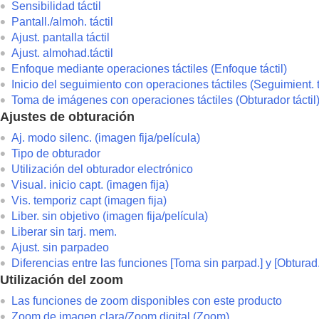
Sensibilidad táctil
Pantall./almoh. táctil
Ajust. pantalla táctil
Ajust. almohad.táctil
Enfoque mediante operaciones táctiles (
Enfoque táctil
)
Inicio del seguimiento con operaciones táctiles (
Seguimient. t
Toma de imágenes con operaciones táctiles (
Obturador táctil
Ajustes de obturación
Aj. modo silenc.
(imagen fija/película)
Tipo de obturador
Utilización del obturador electrónico
Visual. inicio capt.
(imagen fija)
Vis. temporiz capt
(imagen fija)
Liber. sin objetivo
(imagen fija/película)
Liberar sin tarj. mem.
Ajust. sin parpadeo
Diferencias entre las funciones
[Toma sin parpad.]
y
[Obturad.
Utilización del zoom
Las funciones de zoom disponibles con este producto
Zoom de imagen clara/Zoom digital (Zoom)