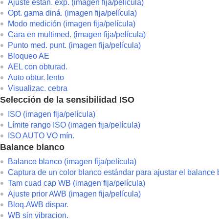
Ajuste están. exp.
(imagen fija/película)
Opt. gama diná.
(imagen fija/película)
Modo medición
(imagen fija/película)
Cara en multimed.
(imagen fija/película)
Punto med. punt.
(imagen fija/película)
Bloqueo AE
AEL con obturad.
Auto obtur. lento
Visualizac. cebra
Selección de la sensibilidad ISO
ISO
(imagen fija/película)
Límite rango ISO
(imagen fija/película)
ISO AUTO VO mín.
Balance blanco
Balance blanco
(imagen fija/película)
Captura de un color blanco estándar para ajustar el balance
Tam cuad cap WB
(imagen fija/película)
Ajuste prior AWB
(imagen fija/película)
Bloq.AWB dispar.
WB sin vibracion.