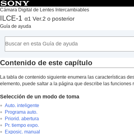
Cámara Digital de Lentes Intercambiables
ILCE-1
α1 Ver.2 o posterior
Principio
Guía de ayuda
Cómo utilizar la “Guía de ayuda”
Notas sobre la utilización de la cámara
Comprobación de la cámara y los elementos suministra
Nombres de las partes
Contenido de este capítulo
Operaciones básicas
Preparación de la cámara/Operaciones básicas de tom
La tabla de contenido siguiente enumera las características desc
Búsqueda de funciones desde MENU
elemento, puede saltar a la página que describe las funciones 
Utilización de las funciones de toma de imágenes
Contenido de este capítulo
Selección de un modo de toma
Selección de un modo de toma
Auto. inteligente
Enfoque
Programa auto.
Priorid. abertura
AF de cara/ojo
Pr. tiempo expo.
Utilización de las funciones de enfoque
Exposic. manual