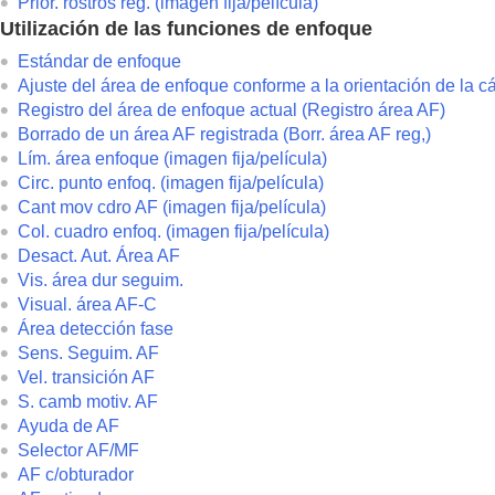
Prior. rostros reg.
(imagen fija/película)
Creación de imágenes fijas mientras se g
Utilización de las funciones de enfoque
Ajustes TC/UB
Estándar de enfoque
Emisión de películas RAW a una grabado
Ajuste del área de enfoque conforme a la orientación de la c
Transmisión en vivo de vídeo y audio
Registro del área de enfoque actual (Registro área AF)
Borrado de un área AF registrada (Borr. área AF reg,)
Personalización de la cámara
Lím. área enfoque
(imagen fija/película)
Visionado
Circ. punto enfoq.
(imagen fija/película)
Cambio de los ajustes de la cámara
Cant mov cdro AF
(imagen fija/película)
Funciones disponibles con un smartphone
Col. cuadro enfoq.
(imagen fija/película)
Desact. Aut. Área AF
Utilización de un ordenador
Vis. área dur seguim.
Uso del servicio en la nube
Visual. área AF-C
Apéndice
Área detección fase
Si tiene problemas
Sens. Seguim. AF
Vel. transición AF
S. camb motiv. AF
Ayuda de AF
Selector AF/MF
AF c/obturador