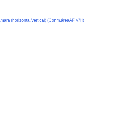
raba una película
ra RAW externa
ámara (horizontal/vertical) (Conm.áreaAF V/H)