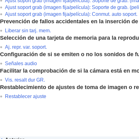
Ajust soport grab
(imagen fija/película):
Soporte de grab.
(ima
Confirmación antes de la toma
Ajust soport grab
(imagen fija/película):
Soporte de grab.
(pel
Toma de imágenes fijas (
Auto. intelig
Ajust soport grab
(imagen fija/película):
Conmut. auto soport.
Toma de películas
Prevención de fallos accidentales en la inserción d
Búsqueda de funciones desde MENU
Liberar sin tarj. mem.
Utilización de las funciones de toma de imágenes
Selección de una tarjeta de memoria para la reprod
Personalización de la cámara
Aj. repr. var. soport.
Configuración de si se emiten o no los sonidos de 
Visionado
Cambio de los ajustes de la cámara
Señales audio
Facilitar la comprobación de si la cámara está en 
Funciones disponibles con un smartphone
Utilización de un ordenador
Vis. resalt dur GR.
Restablecimiento de ajustes de toma de imagen o re
Uso del servicio en la nube
Apéndice
Restablecer ajuste
Si tiene problemas