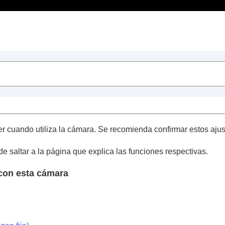
Contenido
dos
a
r cuando utiliza la cámara. Se recomienda confirmar estos ajust
a de corriente de la pared
saltar a la página que explica las funciones respectivas.
r
 con esta cámara
moria
 la cámara
es