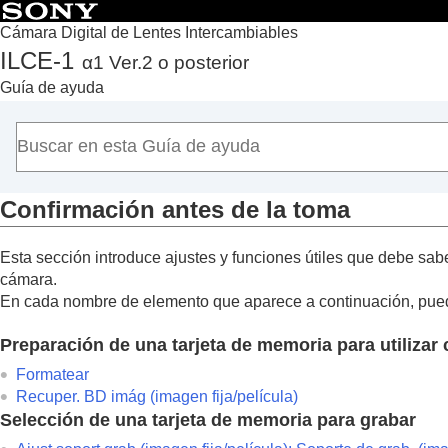
Cámara Digital de Lentes Intercambiables
ILCE-1
α1 Ver.2 o posterior
Principio
Guía de ayuda
Cómo utilizar la “Guía de ayuda”
Notas sobre la utilización de la cámara
Comprobación de la cámara y los elementos suministra
Nombres de las partes
Confirmación antes de la toma
Operaciones básicas
Preparación de la cámara/Operaciones básicas de tom
Esta sección introduce ajustes y funciones útiles que debe sabe
Carga de la batería
cámara.
Suministro de alimentación desde una tom
En cada nombre de elemento que aparece a continuación, puede 
Tarjetas de memoria que se pueden utiliza
Preparación de una tarjeta de memoria para utilizar
Inserción/extracción de una tarjeta de me
Colocación/desmontaje de un objetivo
Formatear
Recuper. BD imág
(imagen fija/película)
Realización de la configuración inicial de
Selección de una tarjeta de memoria para grabar
Operaciones básicas de toma de imágen