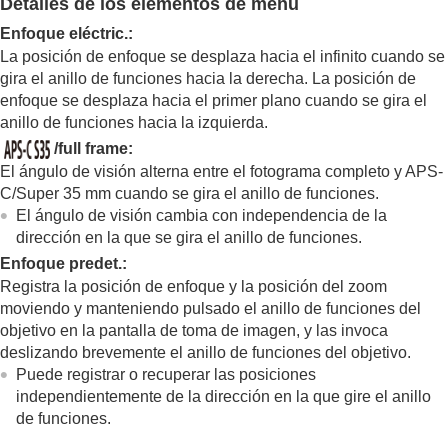
Detalles de los elementos de menú
Registro de funciones utilizadas con frecuencia
en Mi menú
Enfoque eléctric.
:
Ajuste por separado de los ajustes de la cámara
La posición de enfoque se desplaza hacia el infinito cuando se
para imágenes fijas y películas
gira el anillo de funciones hacia la derecha. La posición de
Personalización de las funciones del anillo/dial
enfoque se desplaza hacia el primer plano cuando se gira el
Rotación de Av/Tv
anillo de funciones hacia la izquierda.
Anillo func.(objetiv.)
/full frame
:
Bloq. part. funcional.
El ángulo de visión alterna entre el fotograma completo y APS-
Uso del botón disparador cuando se graban
C/Super 35 mm cuando se gira el anillo de funciones.
películas
El ángulo de visión cambia con independencia de la
Ajustes de monitor/visor
dirección en la que se gira el anillo de funciones.
Visionado
Enfoque predet.
:
Cambio de los ajustes de la cámara
Funciones disponibles con un smartphone
Registra la posición de enfoque y la posición del zoom
Utilización de un ordenador
moviendo y manteniendo pulsado el anillo de funciones del
Uso del servicio en la nube
objetivo en la pantalla de toma de imagen, y las invoca
Apéndice
deslizando brevemente el anillo de funciones del objetivo.
Si tiene problemas
Puede registrar o recuperar las posiciones
independientemente de la dirección en la que gire el anillo
de funciones.