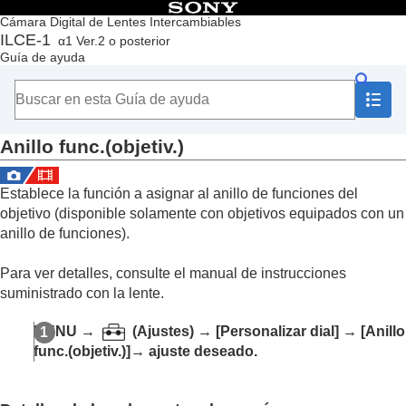
Contenido
Cámara Digital de Lentes Intercambiables
ILCE-1
α1 Ver.2 o posterior
Principio
Guía de ayuda
Cómo utilizar la “Guía de ayuda”
Notas sobre la utilización de la cámara
Comprobación de la cámara y los elementos suministrados
Nombres de las partes
Anillo func.(objetiv.)
Operaciones básicas
Preparación de la cámara/Operaciones básicas de toma
Búsqueda de funciones desde MENU
Establece la función a asignar al anillo de funciones del
Utilización de las funciones de toma de imágenes
objetivo (disponible solamente con objetivos equipados con un
Personalización de la cámara
anillo de funciones).
Contenido de este capítulo
Funciones de personalización de la cámara
Para ver detalles, consulte el manual de instrucciones
Asignación de funciones utilizadas con frecuencia
suministrado con la lente.
a botones y diales (
Ajuste t. pers./dial
)
Cambio de la función del dial temporalmente
MENU
→
(
Ajustes
) →
[Personalizar dial]
→
[Anillo
(
Ajustes de Mi dial
)
func.(objetiv.)]
→ ajuste deseado.
Registro e invocación de los ajustes de la cámara
Registro de funciones utilizadas con frecuencia
en el menú de funciones