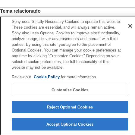
Tema relacionado
APS-C S35 (Super 35mm) Toma (imagen fija/película)
Sony uses Strictly Necessary Cookies to operate this website.
These cookies are essential, and will always remain active.
Sony also uses Optional Cookies to improve site functionality,
Anterior
analyze usage, deliver advertisements and interact with third
otación de Av/Tv
parties. By using this site, you agree to the placement of
Siguiente
Optional Cookies. You can manage your cookie preferences at
Bloq. part. funcion
any time by clicking "Customize Cookies" Depending on your
selected cookie preferences, the full functionality of this
TP1001366102
website may not be available.
Si la versión del software del sistema de su cámara es anterior a la
Ver.2.00, consulte la Guía de ayuda en la URL siguiente.
Review our
Cookie Policy
for more information.
https://helpguide.sony.net/ilc/2040/v1/es/index.html
Customize Cookies
Página de selección de idioma
Reject Optional Cookies
5-060-285-43(3)
Copyright 2024 Sony Corporation
Accept Optional Cookies