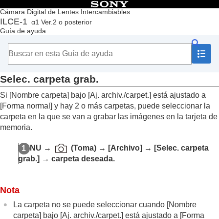
Contenido
Cámara Digital de Lentes Intercambiables
ILCE-1
α1 Ver.2 o posterior
Principio
Guía de ayuda
Cómo utilizar la “Guía de ayuda”
Notas sobre la utilización de la cámara
Comprobación de la cámara y los elementos suministrados
Nombres de las partes
Selec. carpeta grab.
Operaciones básicas
Preparación de la cámara/Operaciones básicas de toma
Si
[Nombre carpeta]
bajo
[Aj. archiv./carpet.]
está ajustado a
Búsqueda de funciones desde MENU
[Forma normal]
y hay 2 o más carpetas, puede seleccionar la
Utilización de las funciones de toma de imágenes
carpeta en la que se van a grabar las imágenes en la tarjeta de
Personalización de la cámara
memoria.
Visionado
Cambio de los ajustes de la cámara
MENU
→
(
Toma
) →
[Archivo]
→
[Selec. carpeta
Ajustes de tarjeta de memoria
grab.]
→ carpeta deseada.
Ajustes de archivo
Aj. archiv./carpet.
Selec. carpeta grab.
Nota
Carpeta nueva
Ajustes archivo
La carpeta no se puede seleccionar cuando
[Nombre
Información IPTC
carpeta]
bajo
[Aj. archiv./carpet.]
está ajustado a
[Forma