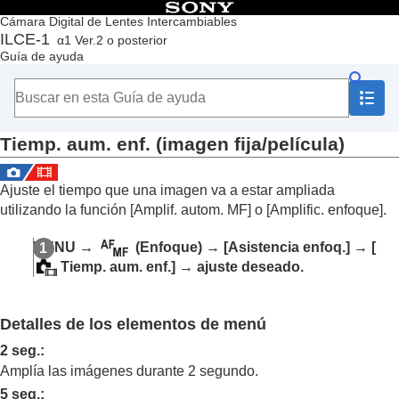
Contenido
Cámara Digital de Lentes Intercambiables
ILCE-1
α1 Ver.2 o posterior
Principio
Guía de ayuda
Cómo utilizar la “Guía de ayuda”
Notas sobre la utilización de la cámara
Comprobación de la cámara y los elementos suministrados
Nombres de las partes
Tiemp. aum. enf.
(imagen fija/película)
Operaciones básicas
Preparación de la cámara/Operaciones básicas de toma
Búsqueda de funciones desde MENU
Ajuste el tiempo que una imagen va a estar ampliada
Utilización de las funciones de toma de imágenes
utilizando la función
[Amplif. autom. MF]
o
[Amplific. enfoque]
.
Contenido de este capítulo
Selección de un modo de toma
MENU
→
(
Enfoque
) →
[Asistencia enfoq.]
→
[
Enfoque
Tiemp. aum. enf.]
→ ajuste deseado.
AF de cara/ojo
Utilización de las funciones de enfoque
Estándar de enfoque
Detalles de los elementos de menú
Ajuste del área de enfoque conforme a la
orientación de la cámara (horizontal/vertical)
2 seg.
:
(Conm.áreaAF V/H)
Amplía las imágenes durante 2 segundo.
Registro del área de enfoque actual (Registro
5 seg.
: