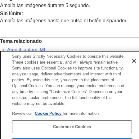
área AF)
Amplía las imágenes durante 5 segundo.
Borrado de un área AF registrada (Borr. área
Sin límite
:
AF reg,)
Amplía las imágenes hasta que pulsa el botón disparador.
Lím. área enfoque
(imagen fija/película)
Circ. punto enfoq.
(imagen fija/película)
Cant mov cdro AF
(imagen fija/película)
Col. cuadro enfoq.
(imagen fija/película)
Tema relacionado
Desact. Aut. Área AF
Amplif. autom. MF
Vis. área dur seguim.
Sony uses Strictly Necessary Cookies to operate this website.
Amplific. enfoque
Visual. área AF-C
These cookies are essential, and will always remain active.
Área detección fase
Sony also uses Optional Cookies to improve site functionality,
Sens. Seguim. AF
analyze usage, deliver advertisements and interact with third
Anterior
Vel. transición AF
parties. By using this site, you agree to the placement of
plific. enfoque
Optional Cookies. You can manage your cookie preferences at
S. camb motiv. AF
Siguiente
any time by clicking "Customize Cookies" Depending on your
Ayuda de AF
Aum. inic. enfoq. (imagen fi
selected cookie preferences, the full functionality of this
Selector AF/MF
TP1001329067
website may not be available.
AF c/obturador
Si la versión del software del sistema de su cámara es anterior a la
AF activado
Review our
Cookie Policy
for more information.
Ver.2.00, consulte la Guía de ayuda en la URL siguiente.
Retención enfoque
https://helpguide.sony.net/ilc/2040/v1/es/index.html
Pre-AF
Customize Cookies
Ajuste prior en AF-S
Página de selección de idioma
Ajuste prior en AF-C