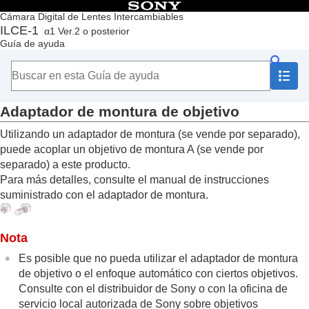
Contenido
Cámara Digital de Lentes Intercambiables
ILCE-1
α1 Ver.2 o posterior
Principio
Guía de ayuda
Cómo utilizar la “Guía de ayuda”
Notas sobre la utilización de la cámara
Comprobación de la cámara y los elementos suministrados
Nombres de las partes
Adaptador de montura de objetivo
Operaciones básicas
Preparación de la cámara/Operaciones básicas de toma
Utilizando un adaptador de montura (se vende por separado),
Búsqueda de funciones desde MENU
puede acoplar un objetivo de montura A (se vende por
Utilización de las funciones de toma de imágenes
separado) a este producto.
Personalización de la cámara
Para más detalles, consulte el manual de instrucciones
Visionado
suministrado con el adaptador de montura.
Cambio de los ajustes de la cámara
Funciones disponibles con un smartphone
Utilización de un ordenador
Nota
Uso del servicio en la nube
Apéndice
Es posible que no pueda utilizar el adaptador de montura
Accesorios de audio compatibles con la zapata
de objetivo o el enfoque automático con ciertos objetivos.
de interfaz múltiple
Consulte con el distribuidor de Sony o con la oficina de
Mango vertical
servicio local autorizada de Sony sobre objetivos