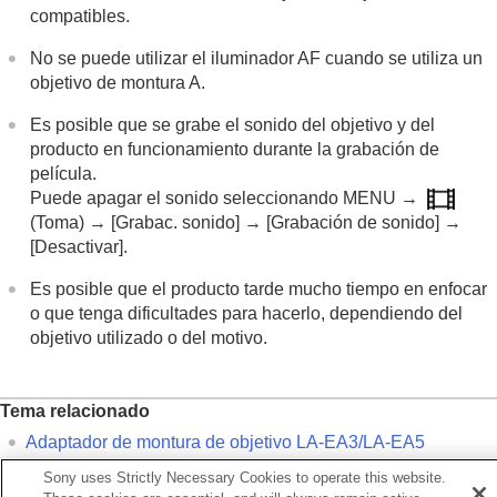
Adaptador de montura de objetivo
compatibles.
Adaptador de montura de objetivo
Adaptador de montura de objetivo LA-
No se puede utilizar el iluminador AF cuando se utiliza un
EA3/LA-EA5
objetivo de montura A.
Adaptador de montura de objetivo LA-EA4
Es posible que se grabe el sonido del objetivo y del
Kit adaptador multibaterías
Duración de la batería y número de imágenes
producto en funcionamiento durante la grabación de
grabables
película.
Número de imágenes grabables
Puede apagar el sonido seleccionando
MENU
→
Tiempos de película grabables
(
Toma
) →
[Grabac. sonido]
→
[Grabación de sonido]
→
Lista de iconos en el monitor
[Desactivar]
.
Lista de valores de ajustes predeterminados
Especificaciones
Es posible que el producto tarde mucho tiempo en enfocar
Marcas comerciales
o que tenga dificultades para hacerlo, dependiendo del
Licencia
objetivo utilizado o del motivo.
Si tiene problemas
Tema relacionado
Adaptador de montura de objetivo LA-EA3/LA-EA5
Adaptador de montura de objetivo LA-EA4
Sony uses Strictly Necessary Cookies to operate this website.