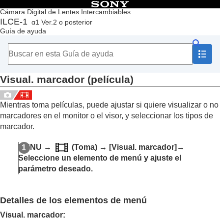
Contenido
Cámara Digital de Lentes Intercambiables
ILCE-1
α1 Ver.2 o posterior
Principio
Guía de ayuda
Cómo utilizar la “Guía de ayuda”
Notas sobre la utilización de la cámara
Comprobación de la cámara y los elementos suministrados
Nombres de las partes
Visual. marcador
(película)
Operaciones básicas
Preparación de la cámara/Operaciones básicas de toma
Búsqueda de funciones desde MENU
Mientras toma películas, puede ajustar si quiere visualizar o no
Utilización de las funciones de toma de imágenes
marcadores en el monitor o el visor, y seleccionar los tipos de
Contenido de este capítulo
marcador.
Selección de un modo de toma
Enfoque
MENU
→
(
Toma
) →
[Visual. marcador]
→
AF de cara/ojo
Seleccione un elemento de menú y ajuste el
Utilización de las funciones de enfoque
parámetro deseado.
Ajuste de los modos de exposición/medición
Selección de la sensibilidad ISO
Balance blanco
Detalles de los elementos de menú
Adición de efectos a las imágenes
Toma de imágenes con modos de manejo (Toma
Visual. marcador
: