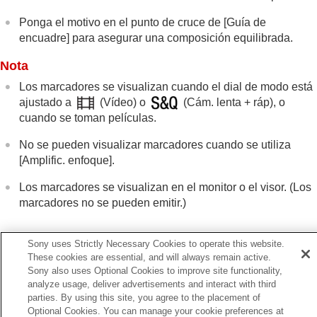
Vis. resalt dur GR.
Ponga el motivo en el punto de cruce de
[Guía de
Visual. marcador
(imagen fija)
encuadre]
para asegurar una composición equilibrada.
Visual. marcador
(película)
Asist. visual. Gamma
Nota
T.asist. vis. Gamma
Los marcadores se visualizan cuando el dial de modo está
Grabación de audio de película
ajustado a
(
Vídeo
) o
(
Cám. lenta + ráp
), o
Creación de imágenes fijas mientras se graba
cuando se toman películas.
una película
Ajustes TC/UB
No se pueden visualizar marcadores cuando se utiliza
Emisión de películas RAW a una grabadora RAW
[Amplific. enfoque]
.
externa
Transmisión en vivo de vídeo y audio
Los marcadores se visualizan en el monitor o el visor. (Los
marcadores no se pueden emitir.)
Personalización de la cámara
Visionado
Cambio de los ajustes de la cámara
Sony uses Strictly Necessary Cookies to operate this website.
Funciones disponibles con un smartphone
These cookies are essential, and will always remain active.
Utilización de un ordenador
Anterior
Sony also uses Optional Cookies to improve site functionality,
Uso del servicio en la nube
analyze usage, deliver advertisements and interact with third
sual. marcador (imagen fija)
Apéndice
parties. By using this site, you agree to the placement of
Siguiente
Si tiene problemas
Optional Cookies. You can manage your cookie preferences at
Asist. visual. Ga