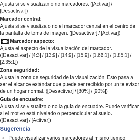
continua/Autodisparador)
Ajusta si se visualizan o no marcadores. (
[Activar]
/
Func. capt. interv.
[Desactivar]
)
Toma de imágenes fijas con una resolución alta
Marcador central
:
Configuración de la calidad de imagen y del
Ajusta si se visualiza o no el marcador central en el centro de
formato de grabación
la pantalla de toma de imagen. (
[Desactivar]
/
[Activar]
)
Utilización de funciones táctiles
Ajustes de obturación
Marcador aspecto
:
Utilización del zoom
Ajusta el aspecto de la visualización del marcador.
Utilización del flash
(
[Desactivar]
/
[4:3]
/
[13:9]
/
[14:9]
/
[15:9]
/
[1.66:1]
/
[1.85:1]
/
Reducción de desenfoque
[2.35:1]
)
Compens. objetiv.
(imagen fija/película)
Zona seguridad
:
Reducción de ruido
Ajusta la zona de seguridad de la visualización. Esto pasa a
Configuración de la visualización del monitor
ser el alcance estándar que puede ser recibido por un televisor
durante la toma
de un hogar normal. (
[Desactivar]
/
[80%]
/
[90%]
)
Rev.automática
(imagen fija)
Guía de encuadre
:
Visual. tomas rest.
(imagen fija)
Ajusta si se visualiza o no la guía de encuadre. Puede verificar
Vis. lín. cuadrícul.
(imagen fija/película)
Tipo lín. cuadríc.
(imagen fija/película)
si el motivo está nivelado o perpendicular al suelo.
Ajust. vis. en directo
(
[Desactivar]
/
[Activar]
)
Vista previa abertura
Sugerencia
Vist. pr. resul. toma
Puede visualizar varios marcadores al mismo tiempo.
Verificac. luminosa