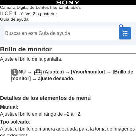
Contenido
Cámara Digital de Lentes Intercambiables
ILCE-1
α1 Ver.2 o posterior
Principio
Guía de ayuda
Cómo utilizar la “Guía de ayuda”
Notas sobre la utilización de la cámara
Comprobación de la cámara y los elementos suministrados
Nombres de las partes
Brillo de monitor
Operaciones básicas
Preparación de la cámara/Operaciones básicas de toma
Ajuste el brillo de la pantalla.
Búsqueda de funciones desde MENU
Utilización de las funciones de toma de imágenes
MENU
→
(
Ajustes
) →
[Visor/monitor]
→
[Brillo de
Personalización de la cámara
monitor]
→ ajuste deseado.
Visionado
Cambio de los ajustes de la cámara
Ajustes de tarjeta de memoria
Detalles de los elementos de menú
Ajustes de archivo
Ajustes de red
Manual
:
Ajustes de visor/monitor
Ajusta el brillo en el rango de –2 a +2.
Brillo de monitor
Tpo soleado
:
Brillo del visor
Ajusta el brillo de manera adecuada para la toma de imágenes
Temper. color visor
en exteriores.