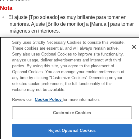
Aumento del visor
Nota
Vel. transm. visor
(imagen fija)
Ajustes de alimentación
El ajuste
[Tpo soleado]
es muy brillante para tomar en
Ajustes USB
interiores. Ajuste
[Brillo de monitor]
a
[Manual]
para tomar
Ajustes de salida a dispositivos externos
imágenes en interiores.
Ajustes generales
Funciones disponibles con un smartphone
Sony uses Strictly Necessary Cookies to operate this website.
These cookies are essential, and will always remain active.
Utilización de un ordenador
Sony also uses Optional Cookies to improve site functionality,
Uso del servicio en la nube
Anterior
analyze usage, deliver advertisements and interact with third
Apéndice
parties. By using this site, you agree to the placement of
nc. transfer. FTP
Si tiene problemas
Optional Cookies. You can manage your cookie preferences at
Siguiente
any time by clicking "Customize Cookies" Depending on your
Brillo del vi
selected cookie preferences, the full functionality of this
TP1001360410
website may not be available.
Si la versión del software del sistema de su cámara es anterior a la
Review our
Cookie Policy
for more information.
Ver.2.00, consulte la Guía de ayuda en la URL siguiente.
https://helpguide.sony.net/ilc/2040/v1/es/index.html
Customize Cookies
Página de selección de idioma
Reject Optional Cookies
5-060-285-43(3)