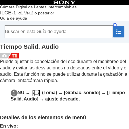
Contenido
Cámara Digital de Lentes Intercambiables
ILCE-1
α1 Ver.2 o posterior
Principio
Guía de ayuda
Cómo utilizar la “Guía de ayuda”
Notas sobre la utilización de la cámara
Comprobación de la cámara y los elementos suministrados
Nombres de las partes
Tiempo Salid. Audio
Operaciones básicas
Preparación de la cámara/Operaciones básicas de toma
Búsqueda de funciones desde MENU
Puede ajustar la cancelación del eco durante el monitoreo del
Utilización de las funciones de toma de imágenes
audio y evitar las desviaciones no deseadas entre el vídeo y el
Contenido de este capítulo
audio. Esta función no se puede utilizar durante la grabación a
Selección de un modo de toma
cámara lenta/cámara rápida.
Enfoque
AF de cara/ojo
MENU
→
(
Toma
) →
[Grabac. sonido]
→
[Tiempo
Utilización de las funciones de enfoque
Salid. Audio]
→ ajuste deseado.
Ajuste de los modos de exposición/medición
Selección de la sensibilidad ISO
Balance blanco
Detalles de los elementos de menú
Adición de efectos a las imágenes
Toma de imágenes con modos de manejo (Toma
En vivo
: