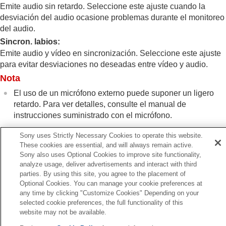
continua/Autodisparador)
Emite audio sin retardo. Seleccione este ajuste cuando la
Func. capt. interv.
desviación del audio ocasione problemas durante el monitoreo
Toma de imágenes fijas con una resolución alta
del audio.
Configuración de la calidad de imagen y del
Sincron. labios
:
formato de grabación
Emite audio y vídeo en sincronización. Seleccione este ajuste
Utilización de funciones táctiles
para evitar desviaciones no deseadas entre vídeo y audio.
Ajustes de obturación
Utilización del zoom
Nota
Utilización del flash
El uso de un micrófono externo puede suponer un ligero
Reducción de desenfoque
retardo. Para ver detalles, consulte el manual de
Compens. objetiv.
(imagen fija/película)
instrucciones suministrado con el micrófono.
Reducción de ruido
Configuración de la visualización del monitor
Sony uses Strictly Necessary Cookies to operate this website.
durante la toma
These cookies are essential, and will always remain active.
Grabación de audio de película
Sony also uses Optional Cookies to improve site functionality,
Grabación de sonido
Anterior
analyze usage, deliver advertisements and interact with third
Nivel grabac. audio
vel grabac. audio
parties. By using this site, you agree to the placement of
Tiempo Salid. Audio
Optional Cookies. You can manage your cookie preferences at
Siguiente
any time by clicking "Customize Cookies" Depending on your
Reducc. ruido viento
Reducc. ruido vie
selected cookie preferences, the full functionality of this
Sonido zapata
TP1001328929
website may not be available.
Creación de imágenes fijas mientras se graba
Si la versión del software del sistema de su cámara es anterior a la