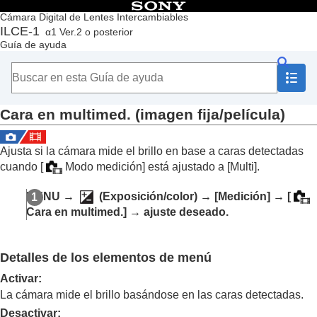
Contenido
Cámara Digital de Lentes Intercambiables
ILCE-1
α1 Ver.2 o posterior
Principio
Guía de ayuda
Cómo utilizar la “Guía de ayuda”
Notas sobre la utilización de la cámara
Comprobación de la cámara y los elementos suministrados
Nombres de las partes
Cara en multimed.
(imagen fija/película)
Operaciones básicas
Preparación de la cámara/Operaciones básicas de toma
Búsqueda de funciones desde MENU
Ajusta si la cámara mide el brillo en base a caras detectadas
Utilización de las funciones de toma de imágenes
cuando
[
Modo medición]
está ajustado a
[Multi]
.
Contenido de este capítulo
Selección de un modo de toma
MENU
→
(
Exposición/color
) →
[Medición]
→
[
Enfoque
Cara en multimed.]
→ ajuste deseado.
AF de cara/ojo
Utilización de las funciones de enfoque
Ajuste de los modos de exposición/medición
Detalles de los elementos de menú
Compensar exp.
(imagen fija/película)
Visualización de histograma
Activar
:
Restabl. comp. EV
(imagen fija/película)
La cámara mide el brillo basándose en las caras detectadas.
Paso exposición
(imagen fija/película)
Desactivar
: