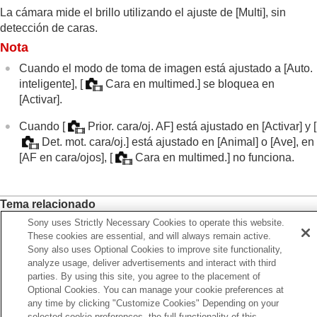
Ajuste están. exp.
(imagen fija/película)
La cámara mide el brillo utilizando el ajuste de
[Multi]
, sin
Opt. gama diná.
(imagen fija/película)
detección de caras.
Modo medición
(imagen fija/película)
Nota
Cara en multimed.
(imagen fija/película)
Punto med. punt.
(imagen fija/película)
Cuando el modo de toma de imagen está ajustado a
[Auto.
Bloqueo AE
inteligente]
,
[
Cara en multimed.]
se bloquea en
AEL con obturad.
[Activar]
.
Auto obtur. lento
Visualizac. cebra
Cuando
[
Prior. cara/oj. AF]
está ajustado en
[Activar]
y
[
Det. mot. cara/oj.]
está ajustado en
[Animal]
o
[Ave]
, en
Selección de la sensibilidad ISO
[AF en cara/ojos]
,
[
Cara en multimed.]
no funciona.
Balance blanco
Adición de efectos a las imágenes
Toma de imágenes con modos de manejo (Toma
Tema relacionado
continua/Autodisparador)
Func. capt. interv.
Sony uses Strictly Necessary Cookies to operate this website.
Modo medición
(imagen fija/película)
Toma de imágenes fijas con una resolución alta
These cookies are essential, and will always remain active.
Sony also uses Optional Cookies to improve site functionality,
Configuración de la calidad de imagen y del
Anterior
analyze usage, deliver advertisements and interact with third
formato de grabación
do medición (imagen fija/película)
parties. By using this site, you agree to the placement of
Utilización de funciones táctiles
Optional Cookies. You can manage your cookie preferences at
Siguiente
Ajustes de obturación
any time by clicking "Customize Cookies" Depending on your
Punto med. punt. (imagen fija/pelícu
Utilización del zoom
selected cookie preferences, the full functionality of this