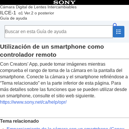
Contenido
Cámara Digital de Lentes Intercambiables
ILCE-1
α1 Ver.2 o posterior
Principio
Guía de ayuda
Cómo utilizar la “Guía de ayuda”
Notas sobre la utilización de la cámara
Comprobación de la cámara y los elementos suministrados
Nombres de las partes
Utilización de un smartphone como
Operaciones básicas
Preparación de la cámara/Operaciones básicas de toma
controlador remoto
Búsqueda de funciones desde MENU
Con Creators’ App, puede tomar imágenes mientras
Utilización de las funciones de toma de imágenes
Personalización de la cámara
comprueba el rango de toma de la cámara en la pantalla del
Visionado
smartphone. Conecte la cámara y el smartphone refiriéndose a
Cambio de los ajustes de la cámara
“
Tema relacionado
” en la parte inferior de esta página. Para
Funciones disponibles con un smartphone
más detalles sobre las funciones que se pueden utilizar desde
Funciones disponibles con un smartphone
un smartphone, consulte el sitio web siguiente.
(Creators’ App)
https://www.sony.net/ca/help/opr/
C3 Portal
Monitor & Control
Emparejamiento de la cámara con un
Tema relacionado
smartphone (
Conex. smartphone
)