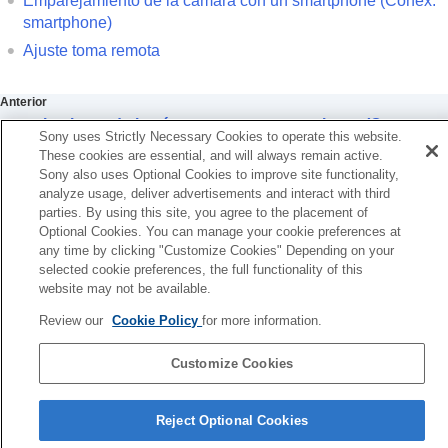
Emparejamiento de la cámara con un smartphone (
Conex.
Utilización de un smartphone como controlador
smartphone
)
remoto
Utilización de un smartphone como
Ajuste toma remota
controlador remoto
Ajuste toma remota
Anterior
Transferencia de imágenes a un smartphone
mparejamiento de la cámara con un smartphone (Conex.
Conexión mientras la cámara está apagada
Sony uses Strictly Necessary Cookies to operate this website.
martphone)
Lectura de la información de ubicación desde un
These cookies are essential, and will always remain active.
Siguiente
Sony also uses Optional Cookies to improve site functionality,
smartphone
Ajuste toma remo
analyze usage, deliver advertisements and interact with third
Utilización de un ordenador
parties. By using this site, you agree to the placement of
TP1001367652
Uso del servicio en la nube
Optional Cookies. You can manage your cookie preferences at
Apéndice
any time by clicking "Customize Cookies" Depending on your
Si tiene problemas
selected cookie preferences, the full functionality of this
website may not be available.
Si la versión del software del sistema de su cámara es anterior a la
Review our
Cookie Policy
for more information.
Ver.2.00, consulte la Guía de ayuda en la URL siguiente.
https://helpguide.sony.net/ilc/2040/v1/es/index.html
Customize Cookies
Página de selección de idioma
Reject Optional Cookies
5-060-285-43(3)