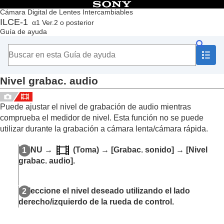
Contenido
Cámara Digital de Lentes Intercambiables
ILCE-1
α1 Ver.2 o posterior
Principio
Guía de ayuda
Cómo utilizar la “Guía de ayuda”
Notas sobre la utilización de la cámara
Comprobación de la cámara y los elementos suministrados
Nombres de las partes
Nivel grabac. audio
Operaciones básicas
Preparación de la cámara/Operaciones básicas de toma
Búsqueda de funciones desde MENU
Puede ajustar el nivel de grabación de audio mientras
Utilización de las funciones de toma de imágenes
comprueba el medidor de nivel. Esta función no se puede
Contenido de este capítulo
utilizar durante la grabación a cámara lenta/cámara rápida.
Selección de un modo de toma
Enfoque
MENU
→
(
Toma
) →
[Grabac. sonido]
→
[Nivel
AF de cara/ojo
grabac. audio]
.
Utilización de las funciones de enfoque
Ajuste de los modos de exposición/medición
Selección de la sensibilidad ISO
Seleccione el nivel deseado utilizando el lado
Balance blanco
derecho/izquierdo de la rueda de control.
Adición de efectos a las imágenes
Toma de imágenes con modos de manejo (Toma