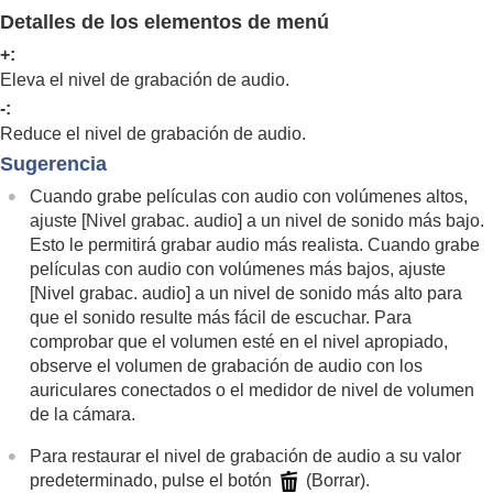
continua/Autodisparador)
Detalles de los elementos de menú
Func. capt. interv.
Toma de imágenes fijas con una resolución alta
+:
Configuración de la calidad de imagen y del
Eleva el nivel de grabación de audio.
formato de grabación
-:
Utilización de funciones táctiles
Reduce el nivel de grabación de audio.
Ajustes de obturación
Sugerencia
Utilización del zoom
Utilización del flash
Cuando grabe películas con audio con volúmenes altos,
Reducción de desenfoque
ajuste
[Nivel grabac. audio]
a un nivel de sonido más bajo.
Compens. objetiv.
(imagen fija/película)
Esto le permitirá grabar audio más realista. Cuando grabe
Reducción de ruido
películas con audio con volúmenes más bajos, ajuste
Configuración de la visualización del monitor
[Nivel grabac. audio]
a un nivel de sonido más alto para
durante la toma
que el sonido resulte más fácil de escuchar. Para
Grabación de audio de película
comprobar que el volumen esté en el nivel apropiado,
Grabación de sonido
observe el volumen de grabación de audio con los
Nivel grabac. audio
auriculares conectados o el medidor de nivel de volumen
Tiempo Salid. Audio
de la cámara.
Reducc. ruido viento
Sonido zapata
Para restaurar el nivel de grabación de audio a su valor
Creación de imágenes fijas mientras se graba
predeterminado, pulse el botón
(Borrar).