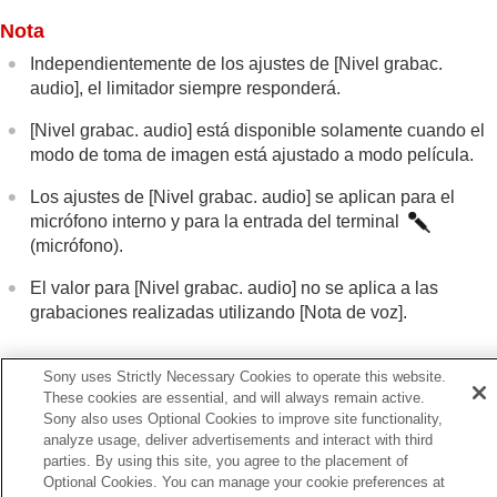
una película
Ajustes TC/UB
Nota
Emisión de películas RAW a una grabadora RAW
Independientemente de los ajustes de
[Nivel grabac.
externa
audio]
, el limitador siempre responderá.
Transmisión en vivo de vídeo y audio
Personalización de la cámara
[Nivel grabac. audio]
está disponible solamente cuando el
Visionado
modo de toma de imagen está ajustado a modo película.
Cambio de los ajustes de la cámara
Funciones disponibles con un smartphone
Los ajustes de
[Nivel grabac. audio]
se aplican para el
Utilización de un ordenador
micrófono interno y para la entrada del terminal
Uso del servicio en la nube
(micrófono).
Apéndice
Si tiene problemas
El valor para
[Nivel grabac. audio]
no se aplica a las
grabaciones realizadas utilizando
[Nota de voz]
.
Sony uses Strictly Necessary Cookies to operate this website.
These cookies are essential, and will always remain active.
Anterior
Sony also uses Optional Cookies to improve site functionality,
analyze usage, deliver advertisements and interact with third
rabación de sonido
parties. By using this site, you agree to the placement of
Siguiente
Optional Cookies. You can manage your cookie preferences at
Tiempo Salid. Aud