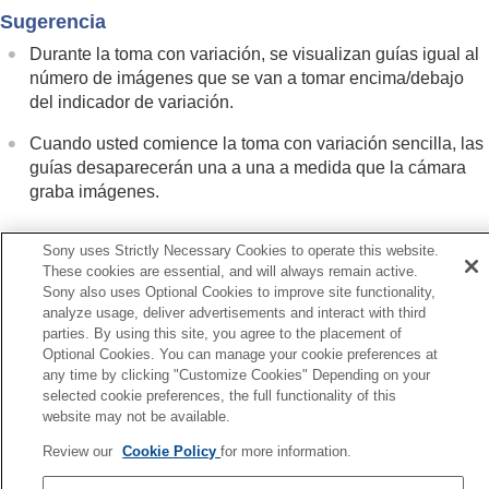
Utilización del flash
Sugerencia
Reducción de desenfoque
Durante la toma con variación, se visualizan guías igual al
Compens. objetiv.
(imagen fija/película)
número de imágenes que se van a tomar encima/debajo
Reducción de ruido
del indicador de variación.
Configuración de la visualización del monitor
durante la toma
Cuando usted comience la toma con variación sencilla, las
Grabación de audio de película
guías desaparecerán una a una a medida que la cámara
Creación de imágenes fijas mientras se graba
graba imágenes.
una película
Ajustes TC/UB
Emisión de películas RAW a una grabadora RAW
Sony uses Strictly Necessary Cookies to operate this website.
externa
These cookies are essential, and will always remain active.
Transmisión en vivo de vídeo y audio
Sony also uses Optional Cookies to improve site functionality,
Anterior
analyze usage, deliver advertisements and interact with third
Personalización de la cámara
r. exp. sencill.
parties. By using this site, you agree to the placement of
Visionado
Siguiente
Optional Cookies. You can manage your cookie preferences at
Cambio de los ajustes de la cámara
Var.exp. enfo
any time by clicking "Customize Cookies" Depending on your
Funciones disponibles con un smartphone
TP1001360432
selected cookie preferences, the full functionality of this
Utilización de un ordenador
Si la versión del software del sistema de su cámara es anterior a la
website may not be available.
Uso del servicio en la nube
Ver.2.00, consulte la Guía de ayuda en la URL siguiente.
Apéndice
Review our
Cookie Policy
for more information.
https://helpguide.sony.net/ilc/2040/v1/es/index.html
Si tiene problemas