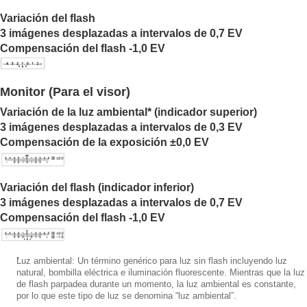
continua/Autodisparador)
Modo manejo
Variación del flash
Captura contin.
3 imágenes desplazadas a intervalos de 0,7 EV
Veloc. capt. cont.
Compensación del flash -1,0 EV
Autodisp.(senc)
Autodisp.(Cont)
Tipo autodisparador
Monitor (Para el visor)
Variación expos.
Variación de la luz ambiental* (indicador superior)
Var. exp. sencill.
3 imágenes desplazadas a intervalos de 0,3 EV
Indicador durante la toma con variación
Compensación de la exposición ±0,0 EV
Var.exp. enfoque
Var.exp.Bal.Bla.
Var. exp. DRO
Variación del flash (indicador inferior)
Ajustes de Variación
3 imágenes desplazadas a intervalos de 0,7 EV
Func. capt. interv.
Compensación del flash -1,0 EV
Toma de imágenes fijas con una resolución alta
Configuración de la calidad de imagen y del
formato de grabación
*
Luz ambiental: Un término genérico para luz sin flash incluyendo luz
Utilización de funciones táctiles
natural, bombilla eléctrica e iluminación fluorescente. Mientras que la luz
de flash parpadea durante un momento, la luz ambiental es constante,
Ajustes de obturación
por lo que este tipo de luz se denomina “luz ambiental”.
Utilización del zoom