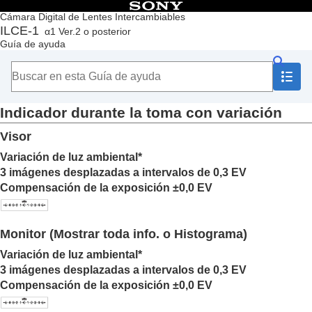
Contenido
Cámara Digital de Lentes Intercambiables
ILCE-1
α1 Ver.2 o posterior
Principio
Guía de ayuda
Cómo utilizar la “Guía de ayuda”
Notas sobre la utilización de la cámara
Comprobación de la cámara y los elementos suministrados
Nombres de las partes
Indicador durante la toma con variación
Operaciones básicas
Preparación de la cámara/Operaciones básicas de toma
Visor
Búsqueda de funciones desde MENU
Utilización de las funciones de toma de imágenes
Variación de luz ambiental*
Contenido de este capítulo
3 imágenes desplazadas a intervalos de 0,3 EV
Selección de un modo de toma
Compensación de la exposición ±0,0 EV
Enfoque
AF de cara/ojo
Utilización de las funciones de enfoque
Monitor (Mostrar toda info. o Histograma)
Ajuste de los modos de exposición/medición
Variación de luz ambiental*
Selección de la sensibilidad ISO
3 imágenes desplazadas a intervalos de 0,3 EV
Balance blanco
Compensación de la exposición ±0,0 EV
Adición de efectos a las imágenes
Toma de imágenes con modos de manejo (Toma