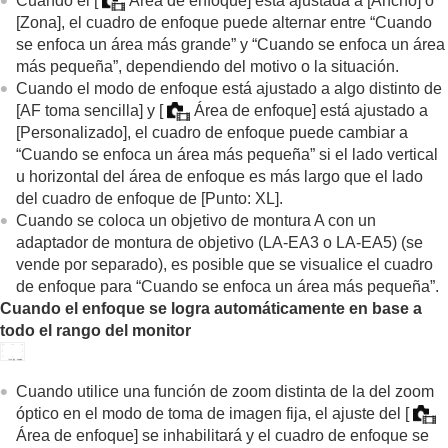
Cuando el
[
Área de enfoque]
está ajustada a
[Ancho]
o
[Zona]
, el cuadro de enfoque puede alternar entre “Cuando
se enfoca un área más grande” y “Cuando se enfoca un área
más pequeña”, dependiendo del motivo o la situación.
Cuando el modo de enfoque está ajustado a algo distinto de
[AF toma sencilla]
y
[
Área de enfoque]
está ajustado a
[Personalizado]
, el cuadro de enfoque puede cambiar a
“Cuando se enfoca un área más pequeña” si el lado vertical
u horizontal del área de enfoque es más largo que el lado
del cuadro de enfoque de
[Punto: XL]
.
Cuando se coloca un objetivo de montura A con un
adaptador de montura de objetivo (LA-EA3 o LA-EA5) (se
vende por separado), es posible que se visualice el cuadro
de enfoque para “Cuando se enfoca un área más pequeña”.
Cuando el enfoque se logra automáticamente en base a
todo el rango del monitor
Cuando utilice una función de zoom distinta de la del zoom
óptico en el modo de toma de imagen fija, el ajuste del
[
Área de enfoque]
se inhabilitará y el cuadro de enfoque se