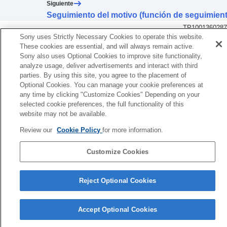
Siguiente
Seguimiento del motivo (función de seguimien
TP1001360287
Si la versión del software del sistema de su cámara es anterior a la
Sony uses Strictly Necessary Cookies to operate this website.
These cookies are essential, and will always remain active.
Ver.2.00, consulte la Guía de ayuda en la URL siguiente.
Sony also uses Optional Cookies to improve site functionality,
https://helpguide.sony.net/ilc/2040/v1/es/index.html
analyze usage, deliver advertisements and interact with third
parties. By using this site, you agree to the placement of
Página de selección de idioma
Optional Cookies. You can manage your cookie preferences at
any time by clicking "Customize Cookies" Depending on your
selected cookie preferences, the full functionality of this
5-060-285-43(3)
Copyright 2024 Sony Corporation
website may not be available.
Review our
Cookie Policy
for more information.
Customize Cookies
Reject Optional Cookies
Accept Optional Cookies