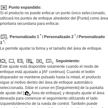
durante la toma
Grabación de audio de película
Punto expandido
:
Creación de imágenes fijas mientras se graba
Si el producto no puede enfocar un punto único seleccionado,
una película
utilizará los puntos de enfoque alrededor del
[Punto]
como área
Ajustes TC/UB
prioritaria secundaria para enfocar.
Emisión de películas RAW a una grabadora RAW
externa
*
*
Transmisión en vivo de vídeo y audio
Personalizado 1
/
Personalizado 2
/
Personalizado
*
Personalización de la cámara
3
:
Visionado
Le permite ajustar la forma y el tamaño del área de enfoque.
Cambio de los ajustes de la cámara
Funciones disponibles con un smartphone
Seguimiento
:
Utilización de un ordenador
Este ajuste está disponible solamente cuando el modo de
Uso del servicio en la nube
enfoque está ajustado a
[AF continuo]
. Cuando el botón
Apéndice
disparador se mantiene pulsado hasta la mitad, el producto
Si tiene problemas
sigue al motivo dentro del área de enfoque automático
seleccionada. Sitúe el cursor en
[Seguimiento]
de la pantalla
de ajuste del
[
Área de enfoque]
, y después ajuste el área
deseada para comenzar el seguimiento utilizando el lado
izquierdo/derecho de la rueda de control. También puede