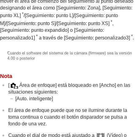
mover el área de comienzo del seguimiento al punto deseado
designando el área como
[Seguimiento: Zona]
,
[Seguimiento:
*
punto XL]
/
[Seguimiento: punto L]
/
[Seguimiento: punto
*
M]
/
[Seguimiento: punto S]
/
[Seguimiento: punto XS]
,
[Seguimiento: punto expandido]
o
[Seguimiento:
*
*
personalizado1]
a través de
[Seguimiento: personalizado3]
.
*
Cuando el software del sistema de la cámara (firmware) sea la versión
4.00 o posterior
Nota
[
Área de enfoque]
está bloqueado en
[Ancho]
en las
situaciones siguientes:
[Auto. inteligente]
El área de enfoque puede que no se ilumine durante la
toma continua o cuando el botón disparador se pulsa a
fondo de una vez.
Cuando el dial de modo está ajustado a
(
Vídeo
) o