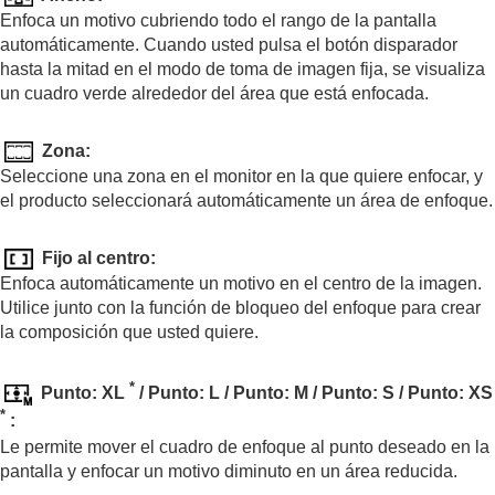
Enfoque manual directo (
Enf. manual dir.
)
Enfoca un motivo cubriendo todo el rango de la pantalla
AF de cara/ojo
automáticamente. Cuando usted pulsa el botón disparador
Utilización de las funciones de enfoque
hasta la mitad en el modo de toma de imagen fija, se visualiza
Ajuste de los modos de exposición/medición
un cuadro verde alrededor del área que está enfocada.
Selección de la sensibilidad ISO
Balance blanco
Adición de efectos a las imágenes
Zona
:
Toma de imágenes con modos de manejo (Toma
Seleccione una zona en el monitor en la que quiere enfocar, y
continua/Autodisparador)
el producto seleccionará automáticamente un área de enfoque.
Func. capt. interv.
Toma de imágenes fijas con una resolución alta
Fijo al centro
:
Configuración de la calidad de imagen y del
Enfoca automáticamente un motivo en el centro de la imagen.
formato de grabación
Utilice junto con la función de bloqueo del enfoque para crear
Utilización de funciones táctiles
la composición que usted quiere.
Ajustes de obturación
Utilización del zoom
Utilización del flash
*
Punto: XL
/
Punto: L
/
Punto: M
/
Punto: S
/
Punto: XS
Reducción de desenfoque
*
:
Compens. objetiv.
(imagen fija/película)
Le permite mover el cuadro de enfoque al punto deseado en la
Reducción de ruido
pantalla y enfocar un motivo diminuto en un área reducida.
Configuración de la visualización del monitor