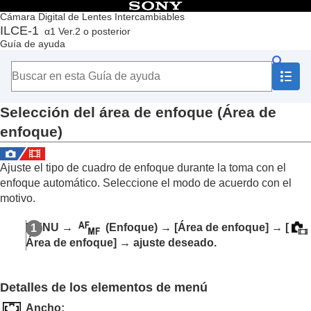
Contenido
Cámara Digital de Lentes Intercambiables
ILCE-1
α1 Ver.2 o posterior
Principio
Guía de ayuda
Cómo utilizar la “Guía de ayuda”
Notas sobre la utilización de la cámara
Comprobación de la cámara y los elementos suministrados
Nombres de las partes
Selección del área de enfoque (
Área de
Operaciones básicas
Preparación de la cámara/Operaciones básicas de toma
enfoque
)
Búsqueda de funciones desde MENU
Utilización de las funciones de toma de imágenes
Ajuste el tipo de cuadro de enfoque durante la toma con el
Contenido de este capítulo
enfoque automático. Seleccione el modo de acuerdo con el
Selección de un modo de toma
Enfoque
motivo.
Selección del método de enfoque (
Modo de
enfoque
)
MENU
→
(
Enfoque
) →
[Área de enfoque]
→
[
Selección del área de enfoque (
Área de
Área de enfoque]
→ ajuste deseado.
enfoque
)
Seguimiento del motivo (función de
seguimiento)
Detalles de los elementos de menú
Enfoque man.
Ancho
: