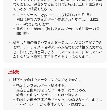
なりません。録音をする前に日付と時刻が正しく設定され
ているかご確認ください。
フォルダー名：yyyy-mm-dd（録音時の年-月-日）
同日に複数のフォルダーが作成された場合は、-dd(2)、-
dd(3)などとなります。
曲名：nnn-hhmm（同じフォルダー内の通し番号-録音
開始時分）
録音した曲の曲名やフォルダー名は、パソコンで変更でき
ます。アーティスト名やアルバム名などの情報を入力する
と、転送した曲と同じように［
アーティスト
］や［
アルバ
ム
］などから検索して再生できるようになります。
ご注意
以下の操作はウォークマンではできません。
指定したフォルダーへ録音する。
録音した曲を指定したフォルダーにまとめる。
録音した曲をつなげる、または分割する。
録音した曲を本体メモリーからmicroSDカード、または
microSDカードから本体メモリーへ移動する。