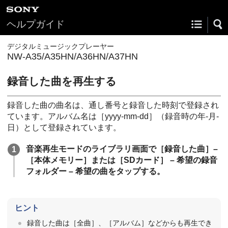
ヘルプガイド
デジタルミュージックプレーヤー
NW-A35/A35HN/A36HN/A37HN
録音した曲を再生する
録音した曲の曲名は、通し番号と録音した時刻で登録され
ています。アルバム名は［yyyy-mm-dd］（録音時の年-月-
日）として登録されています。
音楽再生モードのライブラリ画面で［
録音した曲
］–
［
本体メモリー
］または［
SDカード
］ – 希望の録音
フォルダー – 希望の曲をタップする。
ヒント
録音した曲は［全曲］、［
アルバム
］などからも再生でき