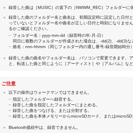
録音した曲は［MUSIC］の直下の［NWWM_REC］フォルダーに
録音した曲のフォルダー名と曲名は、初期設定時に設定した日付
っていないとフォルダー名や曲名が正しい日付と時刻になりませ
るかご確認ください。
フォルダー名：yyyy-mm-dd（録音時の年-月-日）
同日に複数のフォルダーが作成された場合は、-dd(2)、-dd(3)
曲名：nnn-hhmm（同じフォルダー内の通し番号-録音開始時分
録音した曲の曲名やフォルダー名は、パソコンで変更できます。
と、転送した曲と同じように［
アーティスト
］や［
アルバム
］な
ご注意
以下の操作はウォークマンではできません。
指定したフォルダーへ録音する。
録音した曲を指定したフォルダーにまとめる。
録音した曲をつなげる、または分割する。
録音した曲を本体メモリーからmicroSDカード、またはmicr
Bluetooth接続中は、録音できません。