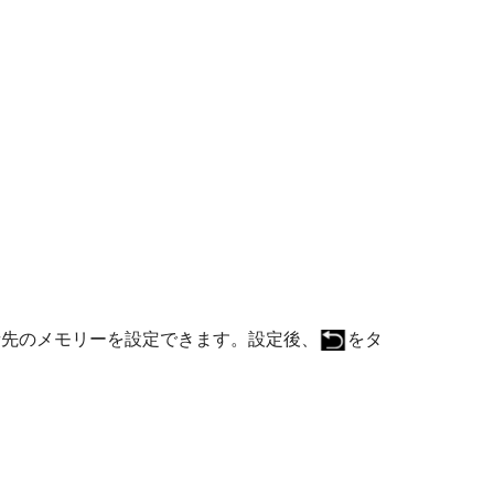
音先のメモリーを設定できます。設定後、
をタ
。