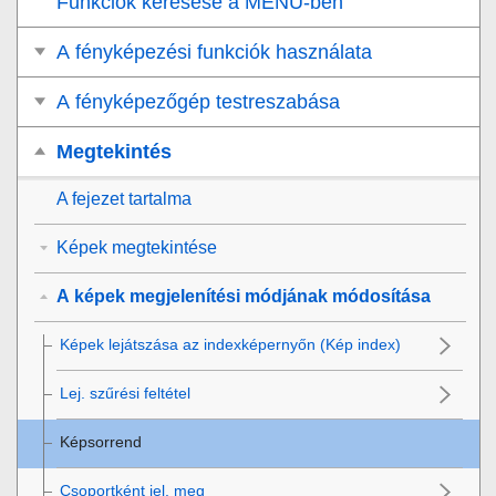
Funkciók keresése a MENU-ben
A fényképezési funkciók használata
A fényképezőgép testreszabása
Megtekintés
A fejezet tartalma
Képek megtekintése
A képek megjelenítési módjának módosítása
Képek lejátszása az indexképernyőn (
Kép index
)
Lej. szűrési feltétel
Képsorrend
Csoportként jel. meg