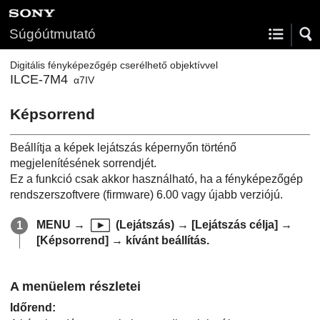
Súgóútmutató
Digitális fényképezőgép cserélhető objektívvel
ILCE-7M4
α7IV
Képsorrend
Beállítja a képek lejátszás képernyőn történő
megjelenítésének sorrendjét.
Ez a funkció csak akkor használható, ha a fényképezőgép
rendszerszoftvere (firmware) 6.00 vagy újabb verziójú.
MENU
→
(
Lejátszás
) →
[Lejátszás célja]
→
[Képsorrend]
→ kívánt beállítás.
A menüelem részletei
Időrend
: