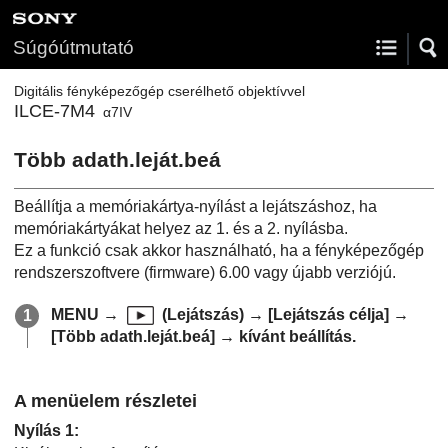
Súgóútmutató
Digitális fényképezőgép cserélhető objektívvel
ILCE-7M4
α7IV
Több adath.leját.beá
Beállítja a memóriakártya-nyílást a lejátszáshoz, ha
memóriakártyákat helyez az 1. és a 2. nyílásba.
Ez a funkció csak akkor használható, ha a fényképezőgép
rendszerszoftvere (firmware) 6.00 vagy újabb verziójú.
MENU
→
(
Lejátszás
) →
[Lejátszás célja]
→
[Több adath.leját.beá]
→ kívánt beállítás.
A menüelem részletei
Nyílás 1
: