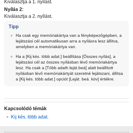
Kiválasztja a 1. nyílást.
Nyílás 2
:
Kiválasztja a 2. nyílást.
Tipp
Ha csak egy memóriakártya van a fényképezőgépben, a
lejátszási cél automatikusan arra a nyílásra lesz állítva,
amelyben a memóriakártya van.
Ha a
[Kij kés. több adat.]
beállítása
[Összes nyílás]
, a
lejátszási cél az összes nyílásban lévő memóriakártya
lesz. Ha csak a
[Több adath.leját.beá]
alatt beállított
nyílásban lévő memóriakártyát szeretné lejátszani, állítsa
a
[Kij kés. több adat.]
opciót
[Leját. beá. köv]
értékre.
Kapcsolódó témák
Kij kés. több adat.