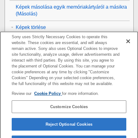
Képek másolása egyik memóriakártyáról a másikra
(
Másolás
)
Képek törlése
Sony uses Strictly Necessary Cookies to operate this
Képek megtekintése televízión
website. These cookies are essential, and will always
remain active. Sony also uses Optional Cookies to improve
A fényképezőgép-beállítások módosítása
site functionality, analyze usage, deliver advertisements and
interact with third parties. By using this site, you agree to
the placement of Optional Cookies. You can manage your
Okostelefonnal elérhető funkciók
cookie preferences at any time by clicking "Customize
Cookies" Depending on your selected cookie preferences,
Számítógép használata
the full functionality of this website may not be available.
Review our
Cookie Policy
for more information.
A felhőszolgáltatás használata
Customize Cookies
Függelék
Ha problémába ütközik
Reject Optional Cookies