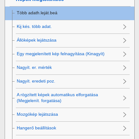
Több adath.leját.beá
Kij kés. több adat.
Állóképek lejátszása
Egy megjelenített kép felnagyítása (
Kinagyít
)
Nagyít. er. mérték
Nagyít. eredeti poz.
A rögzített képek automatikus elforgatása
(
Megjelenít. forgatása
)
Mozgókép lejátszása
Hangerő beállítások